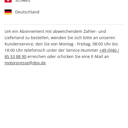
Schweiz
Deutschland
Um ein Abonnement mit abweichendem Zahler- und
Lieferland zu bestellen, wenden Sie sich bitte an unseren
promobil ePaper 07/2024
Kundenservice, den Sie von Montag - Freitag, 08:00 Uhr bis
18:00 Uhr telefonisch unter der Service-Nummer
+49 (0)40 /
Direkt verfügbar
85 53 88 90
erreichen oder schicken Sie eine E-Mail an
motorpresse@dpv.de
.
3,49 €
inkl. MwSt.
Zur Kasse