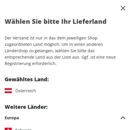
0
Warenkorb
Shop durchsuchen
MENÜ
Wählen Sie bitte Ihr Lieferland
Startseite
Einzelhefte
Camping & Caravaning
promobil
promobil ePaper 07/2024
Der Versand ist nur in das dem jeweiligen Shop
zugeordneten Land möglich. Um in einen anderen
LESEPROBE
Ländershop zu gelangen, wählen Sie bitte das
entsprechende Land aus der Liste aus. Ggf. ist eine neue
Registrierung erforderlich.
Gewähltes Land:
Österreich
Weitere Länder:
Europa