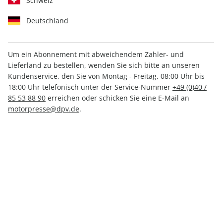
Schweiz
Deutschland
Um ein Abonnement mit abweichendem Zahler- und
Lieferland zu bestellen, wenden Sie sich bitte an unseren
promobil 08/2025
Kundenservice, den Sie von Montag - Freitag, 08:00 Uhr bis
18:00 Uhr telefonisch unter der Service-Nummer
+49 (0)40 /
85 53 88 90
erreichen oder schicken Sie eine E-Mail an
Verfügbar - Nur solange der Vorrat reicht
motorpresse@dpv.de
.
Anzahl
5,80 €
inkl. MwSt., zzgl.
Versand
In den Warenkorb