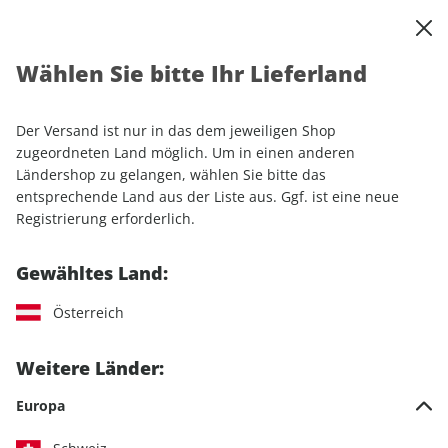
0
Warenkorb
Shop durchsuchen
MENÜ
Wählen Sie bitte Ihr Lieferland
Startseite
Einzelhefte
Camping & Caravaning
promobil
promobil 08/2025
Der Versand ist nur in das dem jeweiligen Shop
zugeordneten Land möglich. Um in einen anderen
LESEPROBE
Ländershop zu gelangen, wählen Sie bitte das
entsprechende Land aus der Liste aus. Ggf. ist eine neue
Registrierung erforderlich.
Gewähltes Land:
Österreich
Weitere Länder:
Europa