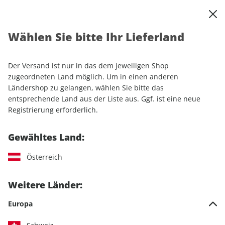
0
Warenkorb
Shop durchsuchen
MENÜ
Wählen Sie bitte Ihr Lieferland
Startseite
Einzelhefte
Camping & Caravaning
CARAVANING ePaper 09/2021
Der Versand ist nur in das dem jeweiligen Shop
zugeordneten Land möglich. Um in einen anderen
LESEPROBE
Ländershop zu gelangen, wählen Sie bitte das
entsprechende Land aus der Liste aus. Ggf. ist eine neue
Registrierung erforderlich.
Gewähltes Land:
Österreich
Weitere Länder:
Europa