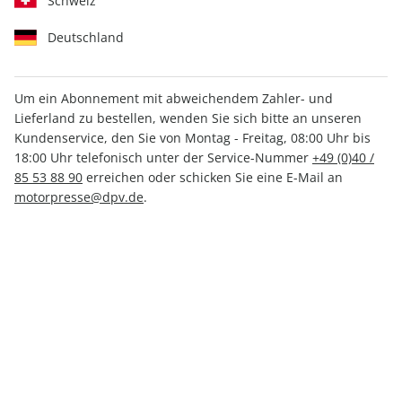
Schweiz
Deutschland
Um ein Abonnement mit abweichendem Zahler- und
Lieferland zu bestellen, wenden Sie sich bitte an unseren
CARAVANING ePaper 09/2021
Kundenservice, den Sie von Montag - Freitag, 08:00 Uhr bis
18:00 Uhr telefonisch unter der Service-Nummer
+49 (0)40 /
Direkt verfügbar
85 53 88 90
erreichen oder schicken Sie eine E-Mail an
motorpresse@dpv.de
.
2,49 €
inkl. MwSt.
Zur Kasse