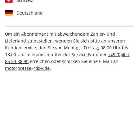
Schweiz
Deutschland
Um ein Abonnement mit abweichendem Zahler- und
Lieferland zu bestellen, wenden Sie sich bitte an unseren
CARAVANING ePaper 08/2025
Kundenservice, den Sie von Montag - Freitag, 08:00 Uhr bis
18:00 Uhr telefonisch unter der Service-Nummer
+49 (0)40 /
Direkt verfügbar
85 53 88 90
erreichen oder schicken Sie eine E-Mail an
motorpresse@dpv.de
.
3,49 €
inkl. MwSt.
Zur Kasse