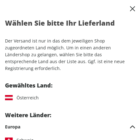
0
Warenkorb
Shop durchsuchen
MENÜ
Wählen Sie bitte Ihr Lieferland
Startseite
Einzelhefte
Camping & Caravaning
CARAVANING ePaper 08/2025
Der Versand ist nur in das dem jeweiligen Shop
zugeordneten Land möglich. Um in einen anderen
LESEPROBE
Ländershop zu gelangen, wählen Sie bitte das
entsprechende Land aus der Liste aus. Ggf. ist eine neue
Registrierung erforderlich.
Gewähltes Land:
Österreich
Weitere Länder:
Europa