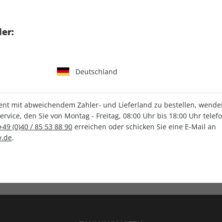
tgart GmbH & Co. KG
er:
Deutschland
IHRE ABO-VORTEILE
t mit abweichendem Zahler- und Lieferland zu bestellen, wenden 
vice, den Sie von Montag - Freitag, 08:00 Uhr bis 18:00 Uhr telef
+49 (0)40 / 85 53 88 90
erreichen oder schicken Sie eine E-Mail an
.de
.
Versandkostenfrei
Wunschprämie
en
Lieferung frei Haus
Geschenk inklusive