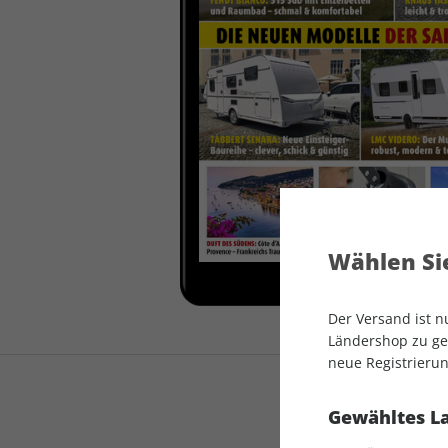
auto motor und sport
auto motor und sport
EDITION
autokauf
auto motor und sport
autokauf
Wählen Sie
Der Versand ist 
Ländershop zu gel
neue Registrierun
Gewähltes L