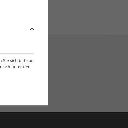
Sie sich bitte an
onisch unter der
E-Paper Ausgaben
Als App oder E-Paper
verfügbar