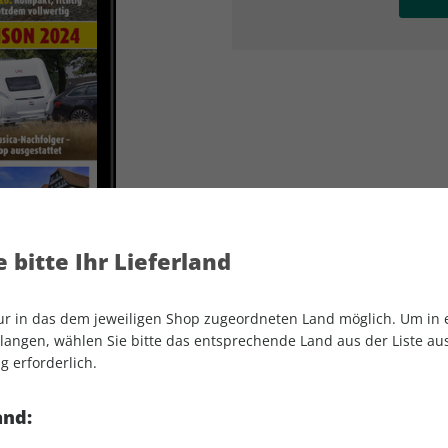
AD
AD
 bitte Ihr Lieferland
nur in das dem jeweiligen Shop zugeordneten Land möglich. Um in
angen, wählen Sie bitte das entsprechende Land aus der Liste aus.
g erforderlich.
CARAVANING ePaper 08/2023
and: