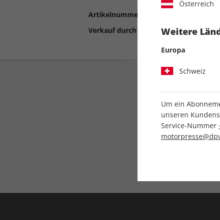
Österreich
Artikelnummer
2192209
Verkauf durch
Motor Presse Stut
Weitere Länd
Europa
Schweiz
Um ein Abonnemen
unseren Kundenser
Service-Nummer
motorpresse@dpv
Liefergarantie
Keine Ausgabe verpass