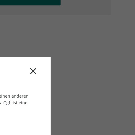
AC Reisemagazin
AC Reisemagazin
 einen anderen
 Ggf. ist eine