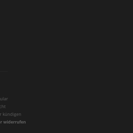
ular
cht
er kündigen
er widerrufen