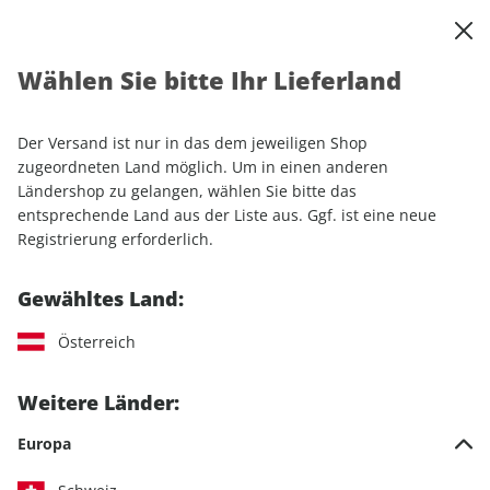
0
Warenkorb
Shop durchsuchen
MENÜ
Wählen Sie bitte Ihr Lieferland
Startseite
Einzelhefte
Camping & Caravaning
CARAVANING ePaper 07/2026
Der Versand ist nur in das dem jeweiligen Shop
zugeordneten Land möglich. Um in einen anderen
LESEPROBE
Ländershop zu gelangen, wählen Sie bitte das
entsprechende Land aus der Liste aus. Ggf. ist eine neue
Registrierung erforderlich.
Gewähltes Land:
Österreich
Weitere Länder:
Europa