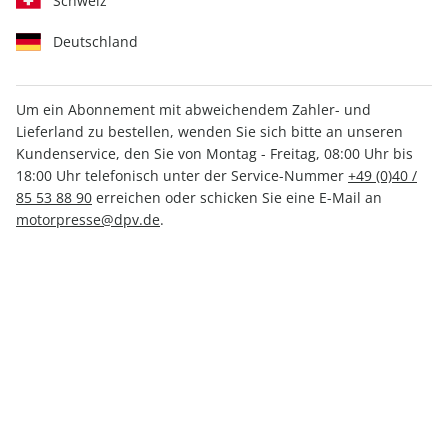
Schweiz
Deutschland
Um ein Abonnement mit abweichendem Zahler- und
Lieferland zu bestellen, wenden Sie sich bitte an unseren
CARAVANING ePaper 07/2026
Kundenservice, den Sie von Montag - Freitag, 08:00 Uhr bis
18:00 Uhr telefonisch unter der Service-Nummer
+49 (0)40 /
Direkt verfügbar
85 53 88 90
erreichen oder schicken Sie eine E-Mail an
motorpresse@dpv.de
.
3,49 €
inkl. MwSt.
Zur Kasse