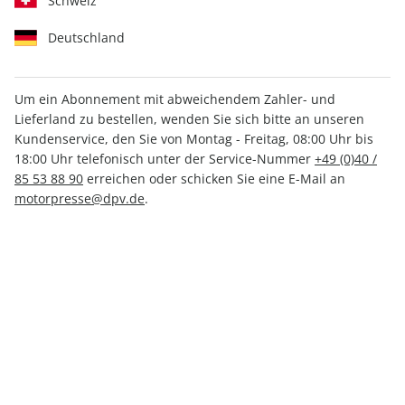
Schweiz
Deutschland
Um ein Abonnement mit abweichendem Zahler- und
Lieferland zu bestellen, wenden Sie sich bitte an unseren
CARAVANING ePaper 07/2024
Kundenservice, den Sie von Montag - Freitag, 08:00 Uhr bis
18:00 Uhr telefonisch unter der Service-Nummer
+49 (0)40 /
Direkt verfügbar
85 53 88 90
erreichen oder schicken Sie eine E-Mail an
motorpresse@dpv.de
.
2,99 €
inkl. MwSt.
Zur Kasse