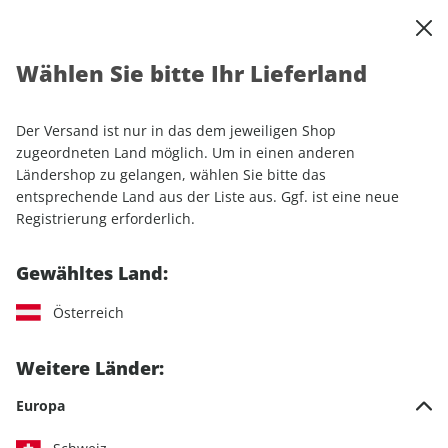
0
Warenkorb
Shop durchsuchen
MENÜ
Wählen Sie bitte Ihr Lieferland
Startseite
Einzelhefte
Camping & Caravaning
CARAVANING ePaper 07/2024
Der Versand ist nur in das dem jeweiligen Shop
zugeordneten Land möglich. Um in einen anderen
LESEPROBE
Ländershop zu gelangen, wählen Sie bitte das
entsprechende Land aus der Liste aus. Ggf. ist eine neue
Registrierung erforderlich.
Gewähltes Land:
Österreich
Weitere Länder:
Europa