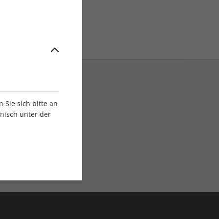
Sie sich bitte an
onisch unter der
E-Paper Ausgaben
Als App oder E-Paper
verfügbar