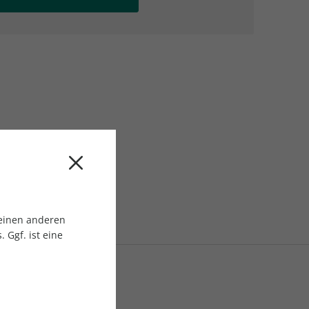
AC Reisemagazin
AC Reisemagazin
 einen anderen
 Ggf. ist eine