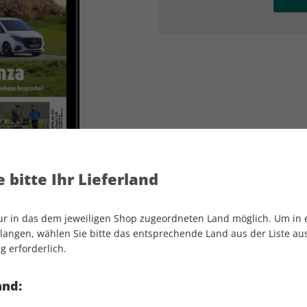
AD
AD
 bitte Ihr Lieferland
nur in das dem jeweiligen Shop zugeordneten Land möglich. Um in
angen, wählen Sie bitte das entsprechende Land aus der Liste aus.
g erforderlich.
CARAVANING ePaper 06/2026
and: