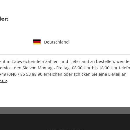
tgart GmbH & Co. KG
er:
Deutschland
IHRE ABO-VORTEILE
t mit abweichendem Zahler- und Lieferland zu bestellen, wenden 
vice, den Sie von Montag - Freitag, 08:00 Uhr bis 18:00 Uhr telef
+49 (0)40 / 85 53 88 90
erreichen oder schicken Sie eine E-Mail an
.de
.
Versandkostenfrei
Wunschprämie
en
Lieferung frei Haus
Geschenk inklusive