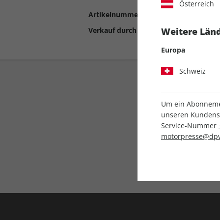
Österreich
Artikelnummer
2192486
Verkauf durch
Motor Presse Stut
Weitere Länd
Europa
Schweiz
Um ein Abonnemen
unseren Kundenser
Service-Nummer
motorpresse@dpv
Liefergarantie
Keine Ausgabe verpass