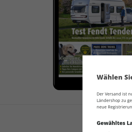
auto motor und sport
auto motor und sport
EDITION
autokauf
auto motor und sport
autokauf
Wählen Sie
Der Versand ist 
Ländershop zu gel
neue Registrierun
Gewähltes L