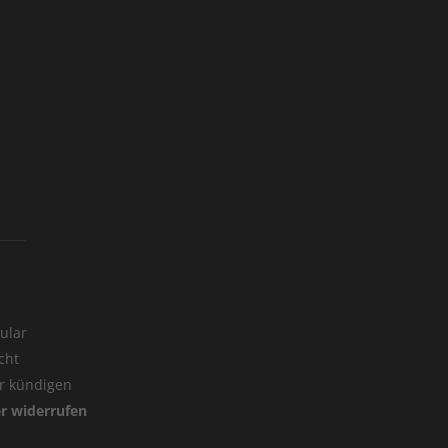
ular
cht
er kündigen
er widerrufen