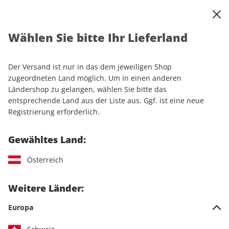
0
Warenkorb
Shop durchsuchen
MENÜ
Wählen Sie bitte Ihr Lieferland
Startseite
Einzelhefte
Camping & Caravaning
CARAVANING ePaper 05/2021
Der Versand ist nur in das dem jeweiligen Shop
zugeordneten Land möglich. Um in einen anderen
LESEPROBE
Ländershop zu gelangen, wählen Sie bitte das
entsprechende Land aus der Liste aus. Ggf. ist eine neue
Registrierung erforderlich.
Gewähltes Land:
Österreich
Weitere Länder:
Europa