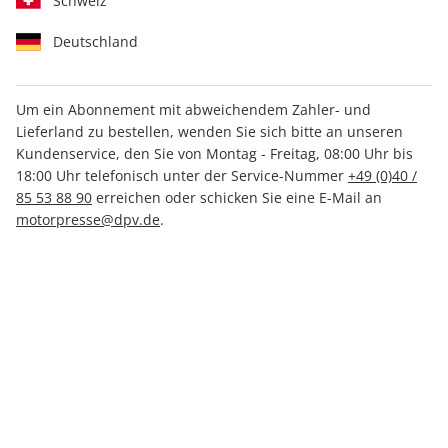
Schweiz
Deutschland
Um ein Abonnement mit abweichendem Zahler- und
Lieferland zu bestellen, wenden Sie sich bitte an unseren
CARAVANING ePaper 05/2021
Kundenservice, den Sie von Montag - Freitag, 08:00 Uhr bis
18:00 Uhr telefonisch unter der Service-Nummer
+49 (0)40 /
Direkt verfügbar
85 53 88 90
erreichen oder schicken Sie eine E-Mail an
motorpresse@dpv.de
.
2,49 €
inkl. MwSt.
Zur Kasse