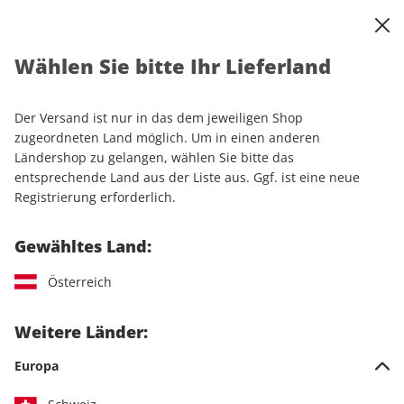
0
Warenkorb
Shop durchsuchen
MENÜ
Wählen Sie bitte Ihr Lieferland
Startseite
Einzelhefte
Camping & Caravaning
CARAVANING ePaper 04/2021
Der Versand ist nur in das dem jeweiligen Shop
zugeordneten Land möglich. Um in einen anderen
LESEPROBE
Ländershop zu gelangen, wählen Sie bitte das
entsprechende Land aus der Liste aus. Ggf. ist eine neue
Registrierung erforderlich.
Gewähltes Land:
Österreich
Weitere Länder:
Europa