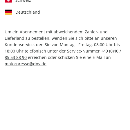
Schweiz
Deutschland
Um ein Abonnement mit abweichendem Zahler- und
Lieferland zu bestellen, wenden Sie sich bitte an unseren
CARAVANING ePaper 04/2021
Kundenservice, den Sie von Montag - Freitag, 08:00 Uhr bis
18:00 Uhr telefonisch unter der Service-Nummer
+49 (0)40 /
Direkt verfügbar
85 53 88 90
erreichen oder schicken Sie eine E-Mail an
motorpresse@dpv.de
.
3,49 €
inkl. MwSt.
Zur Kasse