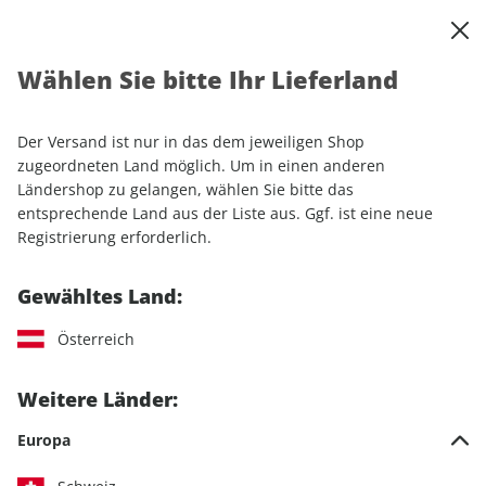
0
Warenkorb
Shop durchsuchen
MENÜ
Wählen Sie bitte Ihr Lieferland
Startseite
Einzelhefte
Camping & Caravaning
CARAVANING 01/2026
Der Versand ist nur in das dem jeweiligen Shop
zugeordneten Land möglich. Um in einen anderen
LESEPROBE
Ländershop zu gelangen, wählen Sie bitte das
entsprechende Land aus der Liste aus. Ggf. ist eine neue
Registrierung erforderlich.
Gewähltes Land:
Österreich
Weitere Länder:
Europa