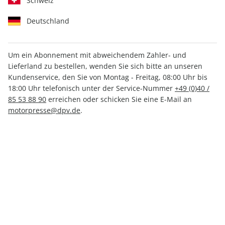
Schweiz
Deutschland
Um ein Abonnement mit abweichendem Zahler- und
Lieferland zu bestellen, wenden Sie sich bitte an unseren
CARAVANING 01/2026
Kundenservice, den Sie von Montag - Freitag, 08:00 Uhr bis
18:00 Uhr telefonisch unter der Service-Nummer
+49 (0)40 /
85 53 88 90
erreichen oder schicken Sie eine E-Mail an
Verfügbar - Nur solange der Vorrat reicht
motorpresse@dpv.de
.
Anzahl
5,50 €
inkl. MwSt., zzgl.
Versand
In den Warenkorb