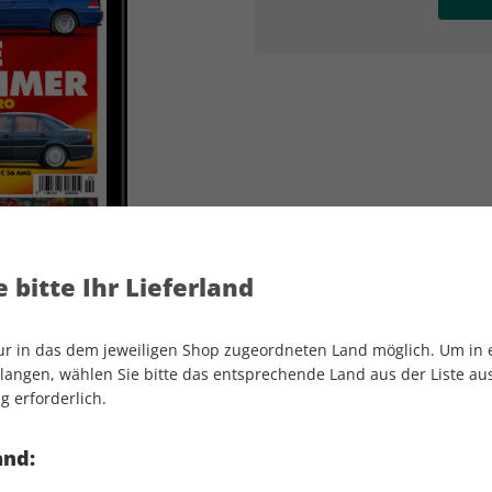
AD
AD
 bitte Ihr Lieferland
nur in das dem jeweiligen Shop zugeordneten Land möglich. Um in
angen, wählen Sie bitte das entsprechende Land aus der Liste aus.
g erforderlich.
YOUNGTIMER ePaper 02/2026
and: