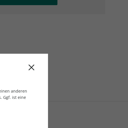
AC Reisemagazin
AC Reisemagazin
 einen anderen
 Ggf. ist eine