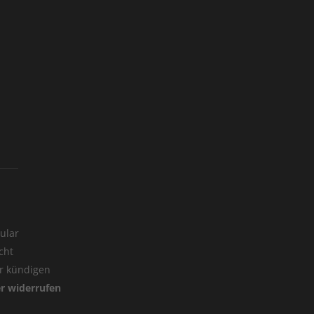
ular
cht
er kündigen
er widerrufen