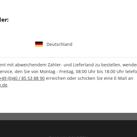
tgart GmbH & Co. KG
er:
Deutschland
IHRE ABO-VORTEILE
t mit abweichendem Zahler- und Lieferland zu bestellen, wenden 
vice, den Sie von Montag - Freitag, 08:00 Uhr bis 18:00 Uhr telef
+49 (0)40 / 85 53 88 90
erreichen oder schicken Sie eine E-Mail an
.de
.
Versandkostenfrei
Wunschprämie
en
Lieferung frei Haus
Geschenk inklusive