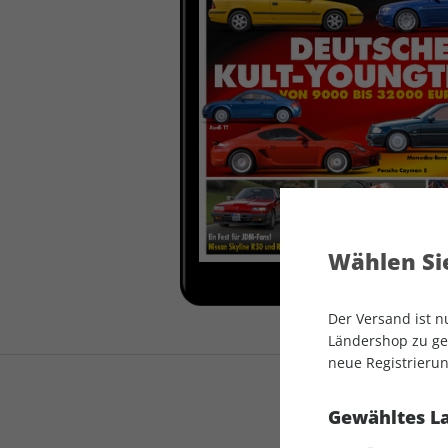
auto motor und sport
auto motor und sport
EDITION
autokauf
auto motor und sport
autokauf
Wählen Sie
Der Versand ist 
Ländershop zu gel
neue Registrierun
Gewähltes L