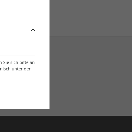
Sie sich bitte an
onisch unter der
E-Paper Ausgaben
Als App oder E-Paper
verfügbar