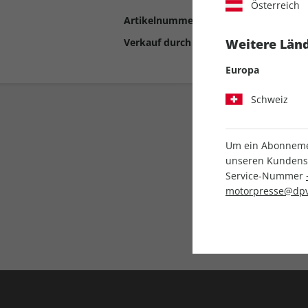
Österreich
Artikelnummer
2191104
Verkauf durch
Motor Presse Stut
Weitere Länd
Europa
Schweiz
Um ein Abonnemen
unseren Kundenser
Service-Nummer
motorpresse@dpv
Liefergarantie
Keine Ausgabe verpass