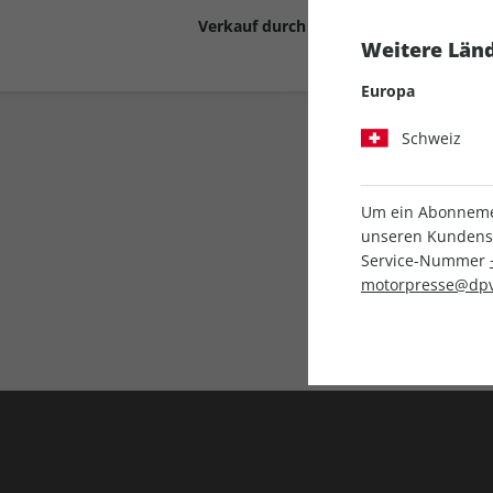
Verkauf durch
Motor Presse Stut
Weitere Länd
Europa
Schweiz
Um ein Abonnemen
unseren Kundenser
Service-Nummer
Liefergarantie
motorpresse@dpv
Keine Ausgabe verpass