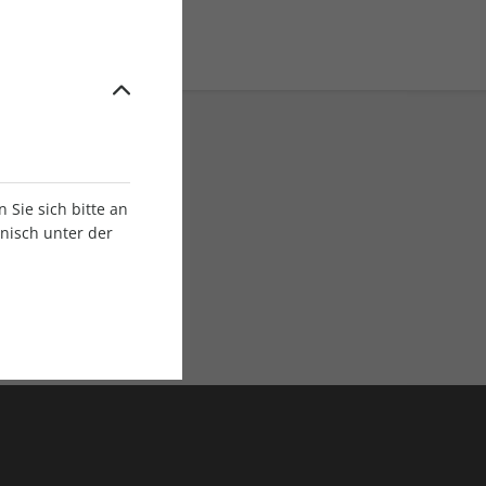
Sie sich bitte an
onisch unter der
E-Paper Ausgaben
Als App oder E-Paper
verfügbar