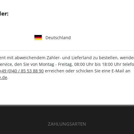
tgart GmbH & Co. KG
er:
Deutschland
IHRE ABO-VORTEILE
t mit abweichendem Zahler- und Lieferland zu bestellen, wenden 
vice, den Sie von Montag - Freitag, 08:00 Uhr bis 18:00 Uhr telef
+49 (0)40 / 85 53 88 90
erreichen oder schicken Sie eine E-Mail an
Versandkostenfrei
Wunschprämie
.de
.
en
Lieferung frei Haus
Geschenk inklusive
ZAHLUNGSARTEN