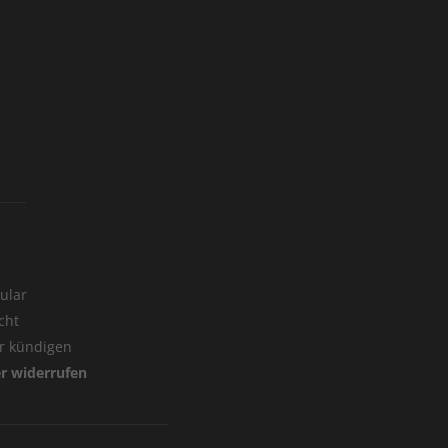
ular
cht
er kündigen
er widerrufen