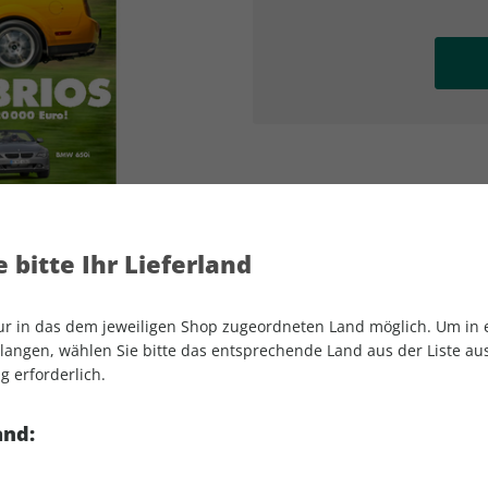
AD
AD
 bitte Ihr Lieferland
nur in das dem jeweiligen Shop zugeordneten Land möglich. Um in
angen, wählen Sie bitte das entsprechende Land aus der Liste aus.
g erforderlich.
YOUNGTIMER 04/2026
and: