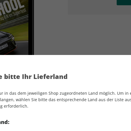
AD
AD
 bitte Ihr Lieferland
nur in das dem jeweiligen Shop zugeordneten Land möglich. Um in
angen, wählen Sie bitte das entsprechende Land aus der Liste aus.
g erforderlich.
sport auto ePaper 07/2026
and: