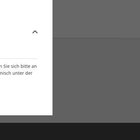
Sie sich bitte an
onisch unter der
E-Paper Ausgaben
Als App oder E-Paper
verfügbar