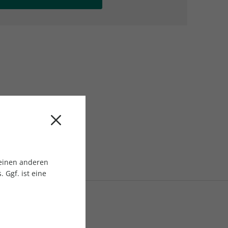
AC Reisemagazin
AC Reisemagazin
 einen anderen
 Ggf. ist eine