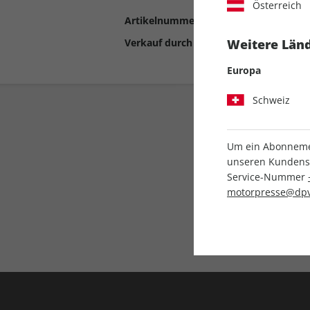
Österreich
Artikelnummer
2199338
Verkauf durch
Motor Presse Stut
Weitere Länd
Europa
Schweiz
Um ein Abonnemen
unseren Kundenser
Service-Nummer
motorpresse@dpv
Liefergarantie
Keine Ausgabe verpass