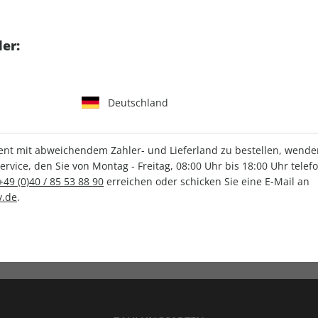
tgart GmbH & Co. KG
er:
Deutschland
IHRE ABO-VORTEILE
t mit abweichendem Zahler- und Lieferland zu bestellen, wenden 
vice, den Sie von Montag - Freitag, 08:00 Uhr bis 18:00 Uhr telef
+49 (0)40 / 85 53 88 90
erreichen oder schicken Sie eine E-Mail an
.de
.
Versandkostenfrei
Wunschprämie
en
Lieferung frei Haus
Geschenk inklusive