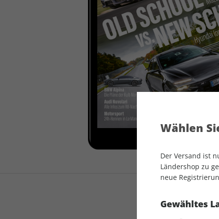
auto motor und sport
auto motor und sport
EDITION
autokauf
auto motor und sport
autokauf
Wählen Sie
Der Versand ist 
Ländershop zu gel
neue Registrierun
Gewähltes L