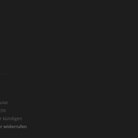
ular
cht
er kündigen
er widerrufen