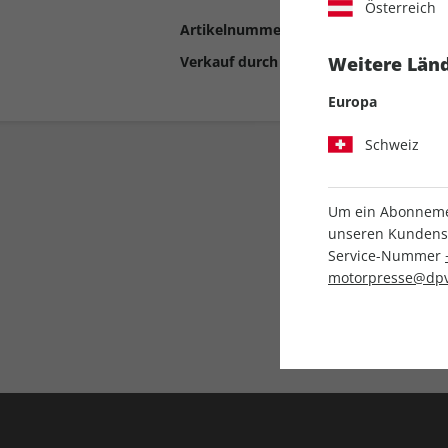
Österreich
Artikelnummer
2191055
Verkauf durch
Motor Presse Stut
Weitere Länd
Europa
Schweiz
Um ein Abonnemen
unseren Kundenser
Service-Nummer
motorpresse@dpv
Liefergarantie
Keine Ausgabe verpass