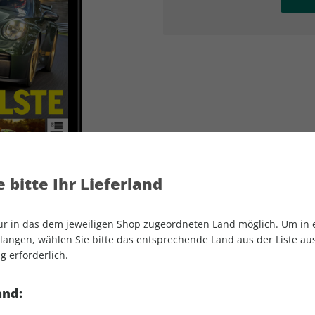
AD
AD
 bitte Ihr Lieferland
nur in das dem jeweiligen Shop zugeordneten Land möglich. Um in
angen, wählen Sie bitte das entsprechende Land aus der Liste aus.
g erforderlich.
sport auto ePaper 08/2025
and: