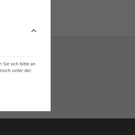
Sie sich bitte an
onisch unter der
E-Paper Ausgaben
Als App oder E-Paper
verfügbar