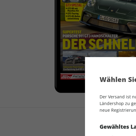
auto motor und sport
auto motor und sport
EDITION
autokauf
auto motor und sport
autokauf
Wählen Sie
Der Versand ist 
Ländershop zu gel
neue Registrierun
Gewähltes L