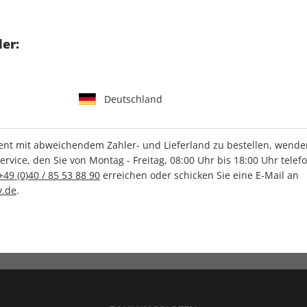
tgart GmbH & Co. KG
er:
Deutschland
IHRE ABO-VORTEILE
t mit abweichendem Zahler- und Lieferland zu bestellen, wenden 
vice, den Sie von Montag - Freitag, 08:00 Uhr bis 18:00 Uhr telef
+49 (0)40 / 85 53 88 90
erreichen oder schicken Sie eine E-Mail an
.de
.
Versandkostenfrei
Wunschprämie
en
Lieferung frei Haus
Geschenk inklusive