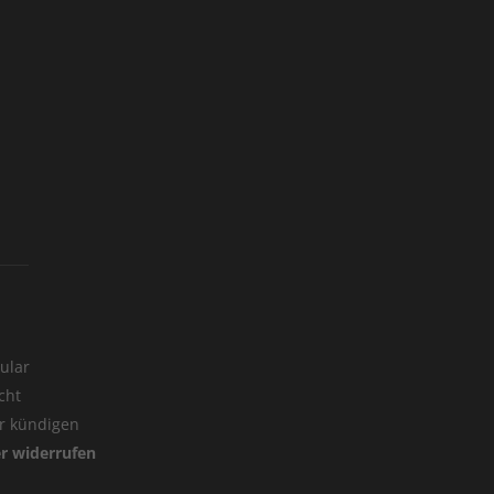
ular
cht
er kündigen
er widerrufen