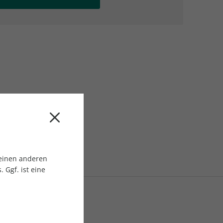
AC Reisemagazin
AC Reisemagazin
 einen anderen
 Ggf. ist eine