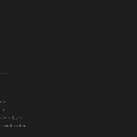
ular
cht
er kündigen
er widerrufen