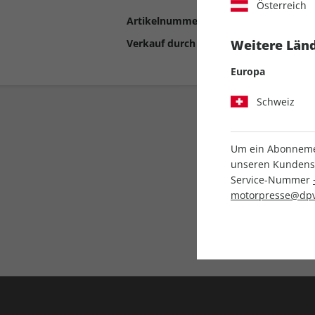
Österreich
Artikelnummer
2191004
Verkauf durch
Motor Presse Stut
Weitere Länd
Europa
Schweiz
Um ein Abonnemen
unseren Kundenser
Service-Nummer
motorpresse@dpv
Liefergarantie
Keine Ausgabe verpass