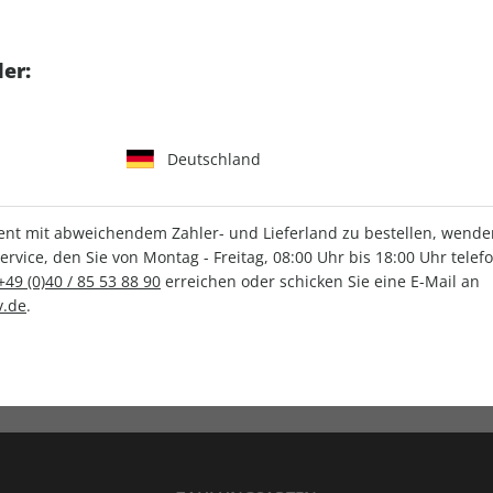
tgart GmbH & Co. KG
er:
Deutschland
IHRE ABO-VORTEILE
t mit abweichendem Zahler- und Lieferland zu bestellen, wenden 
vice, den Sie von Montag - Freitag, 08:00 Uhr bis 18:00 Uhr telef
+49 (0)40 / 85 53 88 90
erreichen oder schicken Sie eine E-Mail an
.de
.
Versandkostenfrei
Wunschprämie
en
Lieferung frei Haus
Geschenk inklusive