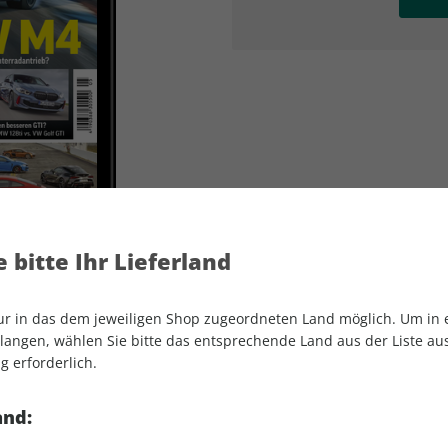
AD
AD
 bitte Ihr Lieferland
nur in das dem jeweiligen Shop zugeordneten Land möglich. Um in
angen, wählen Sie bitte das entsprechende Land aus der Liste aus.
g erforderlich.
sport auto ePaper 05/2021
and: