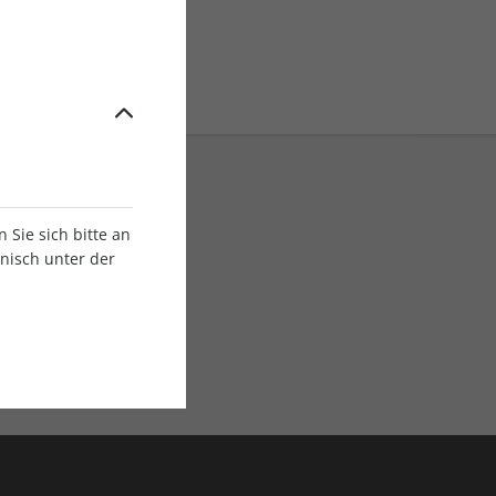
Sie sich bitte an
onisch unter der
E-Paper Ausgaben
Als App oder E-Paper
verfügbar