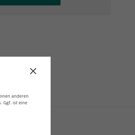
AC Reisemagazin
AC Reisemagazin
 einen anderen
 Ggf. ist eine