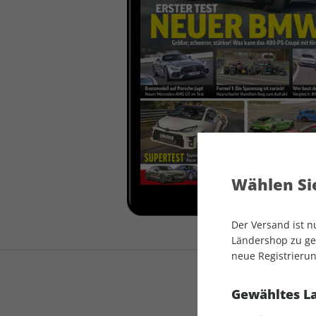
auto motor und sport
auto motor und sport
EDITION
autokauf
auto motor und sport
autokauf
Wählen Sie
Der Versand ist 
Ländershop zu gel
neue Registrierun
Gewähltes L