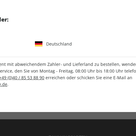
tgart GmbH & Co. KG
er:
Deutschland
IHRE ABO-VORTEILE
t mit abweichendem Zahler- und Lieferland zu bestellen, wenden 
vice, den Sie von Montag - Freitag, 08:00 Uhr bis 18:00 Uhr telef
+49 (0)40 / 85 53 88 90
erreichen oder schicken Sie eine E-Mail an
.de
.
Versandkostenfrei
Wunschprämie
en
Lieferung frei Haus
Geschenk inklusive