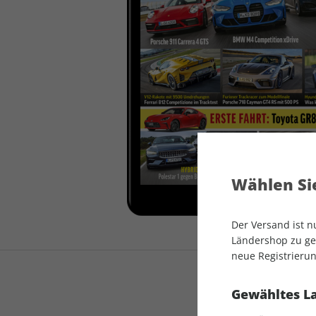
auto motor und sport
auto motor und sport
EDITION
autokauf
auto motor und sport
autokauf
Wählen Sie
Der Versand ist 
Ländershop zu gel
neue Registrierun
Gewähltes L