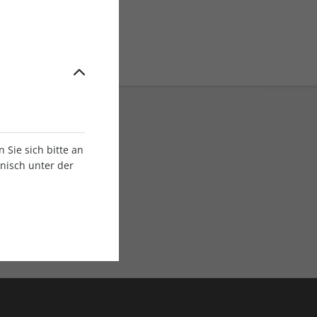
Sie sich bitte an
onisch unter der
E-Paper Ausgaben
Als App oder E-Paper
verfügbar