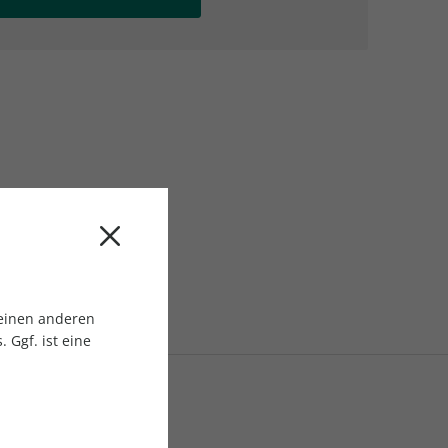
AC Reisemagazin
AC Reisemagazin
 einen anderen
 Ggf. ist eine