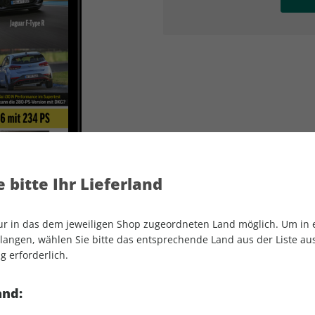
AD
AD
 bitte Ihr Lieferland
nur in das dem jeweiligen Shop zugeordneten Land möglich. Um in
angen, wählen Sie bitte das entsprechende Land aus der Liste aus.
g erforderlich.
sport auto ePaper 01/2022
and: