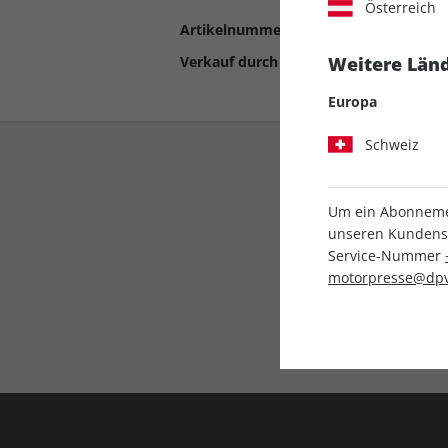
Österreich
Artikelnummer
2191012
Verkauf durch
Motor Presse Stut
Weitere Länd
Europa
Schweiz
Um ein Abonnemen
unseren Kundenser
Service-Nummer
motorpresse@dpv
Liefergarantie
Keine Ausgabe verpass