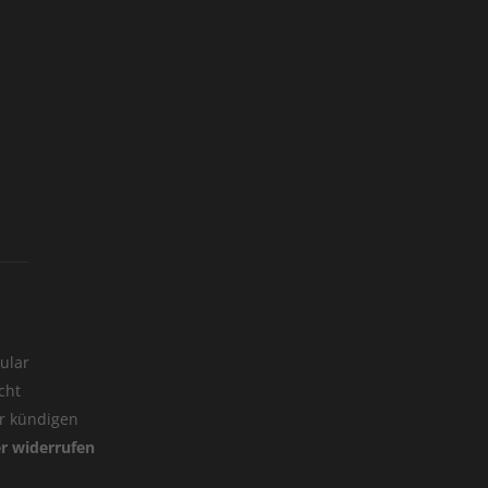
ular
cht
er kündigen
er widerrufen