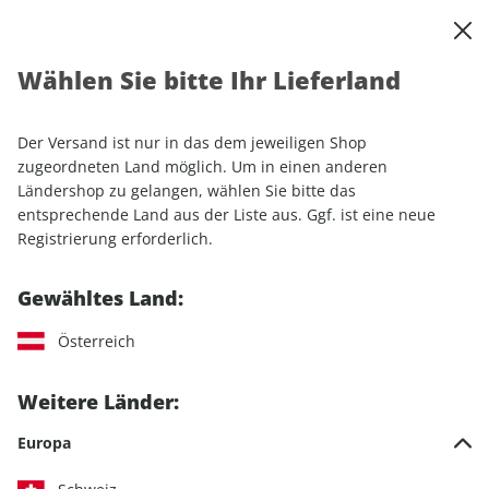
0
Warenkorb
Shop durchsuchen
MENÜ
Wählen Sie bitte Ihr Lieferland
Startseite
Einzelhefte
Automobile
sport auto
sport auto 04/2025
Der Versand ist nur in das dem jeweiligen Shop
zugeordneten Land möglich. Um in einen anderen
LESEPROBE
Ländershop zu gelangen, wählen Sie bitte das
entsprechende Land aus der Liste aus. Ggf. ist eine neue
Registrierung erforderlich.
Gewähltes Land:
Österreich
Weitere Länder:
Europa