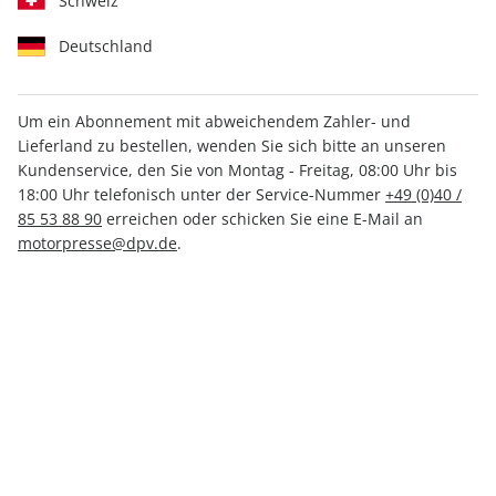
Schweiz
Deutschland
Um ein Abonnement mit abweichendem Zahler- und
Lieferland zu bestellen, wenden Sie sich bitte an unseren
sport auto 04/2025
Kundenservice, den Sie von Montag - Freitag, 08:00 Uhr bis
18:00 Uhr telefonisch unter der Service-Nummer
+49 (0)40 /
85 53 88 90
erreichen oder schicken Sie eine E-Mail an
Verfügbar - Nur solange der Vorrat reicht
motorpresse@dpv.de
.
Anzahl
7,40 €
inkl. MwSt., zzgl.
Versand
In den Warenkorb