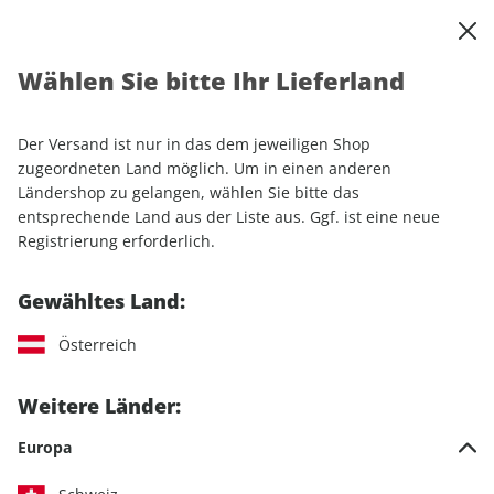
0
Warenkorb
Shop durchsuchen
MENÜ
Wählen Sie bitte Ihr Lieferland
Startseite
Einzelhefte
Automobile
MOTORSPORT aktuell ePaper 51/2021
Der Versand ist nur in das dem jeweiligen Shop
zugeordneten Land möglich. Um in einen anderen
LESEPROBE
Ländershop zu gelangen, wählen Sie bitte das
entsprechende Land aus der Liste aus. Ggf. ist eine neue
Registrierung erforderlich.
Gewähltes Land:
Österreich
Weitere Länder:
Europa