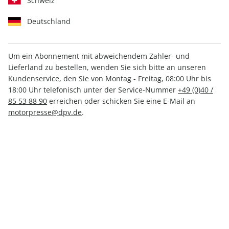
Schweiz
Deutschland
Um ein Abonnement mit abweichendem Zahler- und
Lieferland zu bestellen, wenden Sie sich bitte an unseren
MOTORSPORT aktuell ePaper
Kundenservice, den Sie von Montag - Freitag, 08:00 Uhr bis
51/2021
18:00 Uhr telefonisch unter der Service-Nummer
+49 (0)40 /
85 53 88 90
erreichen oder schicken Sie eine E-Mail an
motorpresse@dpv.de
.
Direkt verfügbar
1,99 €
inkl. MwSt.
Zur Kasse