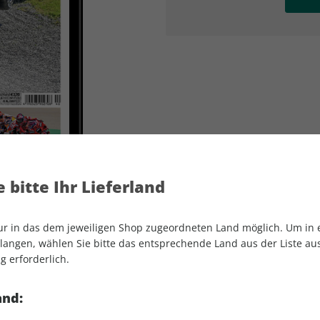
AD
AD
 bitte Ihr Lieferland
nur in das dem jeweiligen Shop zugeordneten Land möglich. Um in
angen, wählen Sie bitte das entsprechende Land aus der Liste aus.
g erforderlich.
MOTORSPORT aktuell ePaper 40/2021
and: