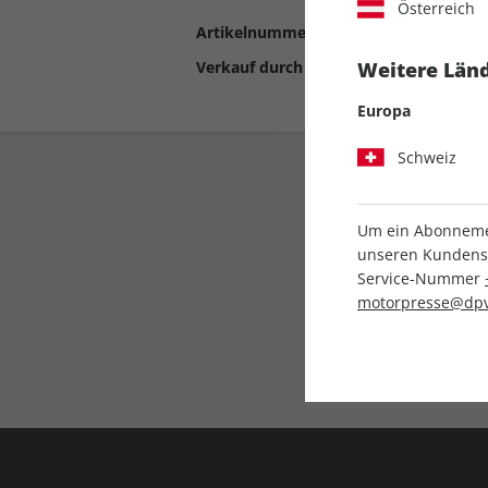
Österreich
Artikelnummer
2190513
Verkauf durch
Motor Presse Stut
Weitere Länd
Europa
Schweiz
Um ein Abonnemen
unseren Kundenser
Service-Nummer
motorpresse@dpv
Liefergarantie
Keine Ausgabe verpass