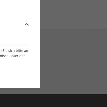
Sie sich bitte an
onisch unter der
E-Paper Ausgaben
Als App oder E-Paper
verfügbar