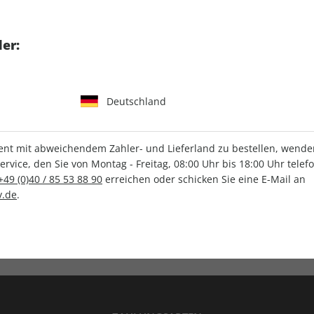
tgart GmbH & Co. KG
er:
Deutschland
IHRE ABO-VORTEILE
t mit abweichendem Zahler- und Lieferland zu bestellen, wenden 
vice, den Sie von Montag - Freitag, 08:00 Uhr bis 18:00 Uhr telef
+49 (0)40 / 85 53 88 90
erreichen oder schicken Sie eine E-Mail an
.de
.
Versandkostenfrei
Wunschprämie
en
Lieferung frei Haus
Geschenk inklusive