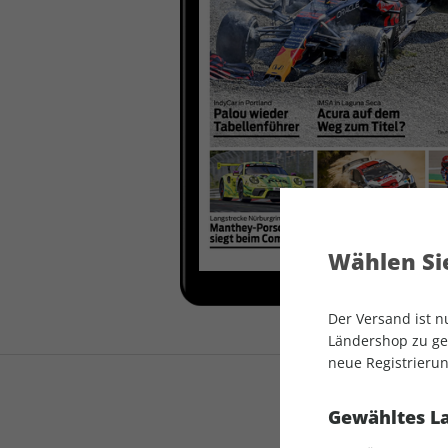
auto motor und sport
auto motor und sport
EDITION
autokauf
auto motor und sport
autokauf
Wählen Sie
Der Versand ist 
Ländershop zu gel
neue Registrierun
Gewähltes L