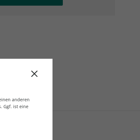
AC Reisemagazin
AC Reisemagazin
 einen anderen
 Ggf. ist eine