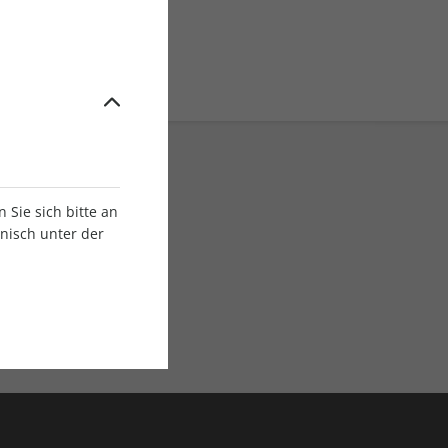
Sie sich bitte an
onisch unter der
E-Paper Ausgaben
Als App oder E-Paper
verfügbar