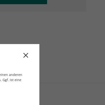
AC Reisemagazin
AC Reisemagazin
 einen anderen
 Ggf. ist eine