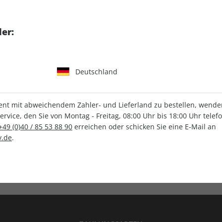
tgart GmbH & Co. KG
er:
Deutschland
IHRE ABO-VORTEILE
t mit abweichendem Zahler- und Lieferland zu bestellen, wenden 
vice, den Sie von Montag - Freitag, 08:00 Uhr bis 18:00 Uhr telef
+49 (0)40 / 85 53 88 90
erreichen oder schicken Sie eine E-Mail an
.de
.
Versandkostenfrei
Wunschprämie
en
Lieferung frei Haus
Geschenk inklusive