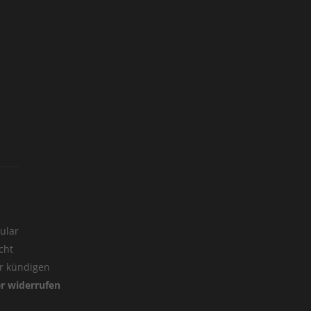
ular
cht
er kündigen
er widerrufen