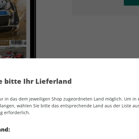
AD
AD
 bitte Ihr Lieferland
nur in das dem jeweiligen Shop zugeordneten Land möglich. Um in
angen, wählen Sie bitte das entsprechende Land aus der Liste aus.
g erforderlich.
MOTORSPORT aktuell ePaper 35/2023
and: