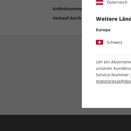
Österreich
Artikelnummer
2190608
Verkauf durch
Motor Presse Stut
Weitere Länd
Europa
Schweiz
Um ein Abonnemen
unseren Kundenser
Service-Nummer
motorpresse@dpv
Liefergarantie
Keine Ausgabe verpass