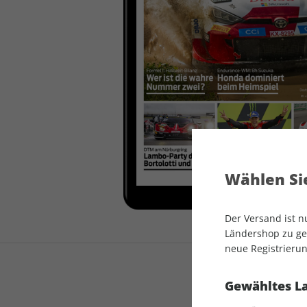
auto motor und sport
auto motor und sport
EDITION
autokauf
auto motor und sport
autokauf
Wählen Sie
Der Versand ist 
Ländershop zu gel
neue Registrierun
Gewähltes L