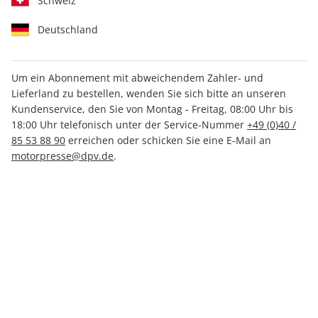
Schweiz
Deutschland
Um ein Abonnement mit abweichendem Zahler- und
Lieferland zu bestellen, wenden Sie sich bitte an unseren
MOTORSPORT aktuell ePaper
Kundenservice, den Sie von Montag - Freitag, 08:00 Uhr bis
34/2025
18:00 Uhr telefonisch unter der Service-Nummer
+49 (0)40 /
85 53 88 90
erreichen oder schicken Sie eine E-Mail an
motorpresse@dpv.de
.
Direkt verfügbar
1,99 €
inkl. MwSt.
Zur Kasse