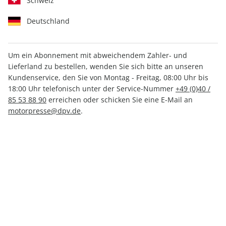
Schweiz
Deutschland
Um ein Abonnement mit abweichendem Zahler- und
Lieferland zu bestellen, wenden Sie sich bitte an unseren
MOTORSPORT aktuell ePaper
Kundenservice, den Sie von Montag - Freitag, 08:00 Uhr bis
34/2024
18:00 Uhr telefonisch unter der Service-Nummer
+49 (0)40 /
85 53 88 90
erreichen oder schicken Sie eine E-Mail an
motorpresse@dpv.de
.
Direkt verfügbar
1,99 €
inkl. MwSt.
Zur Kasse