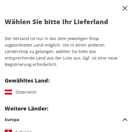
0
Warenkorb
Shop durchsuchen
MENÜ
Wählen Sie bitte Ihr Lieferland
Startseite
Einzelhefte
Automobile
MOTORSPORT aktuell ePaper 34/2024
Der Versand ist nur in das dem jeweiligen Shop
zugeordneten Land möglich. Um in einen anderen
LESEPROBE
Ländershop zu gelangen, wählen Sie bitte das
entsprechende Land aus der Liste aus. Ggf. ist eine neue
Registrierung erforderlich.
Gewähltes Land:
Österreich
Weitere Länder:
Europa