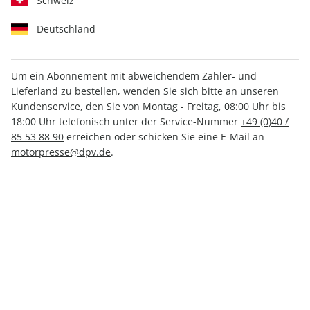
Schweiz
Deutschland
Um ein Abonnement mit abweichendem Zahler- und
Lieferland zu bestellen, wenden Sie sich bitte an unseren
MOTORSPORT aktuell ePaper
Kundenservice, den Sie von Montag - Freitag, 08:00 Uhr bis
31/2022
18:00 Uhr telefonisch unter der Service-Nummer
+49 (0)40 /
85 53 88 90
erreichen oder schicken Sie eine E-Mail an
motorpresse@dpv.de
.
Direkt verfügbar
1,99 €
inkl. MwSt.
Zur Kasse