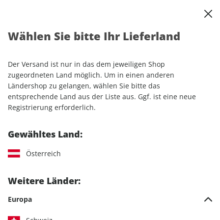
0
Warenkorb
Shop durchsuchen
MENÜ
Wählen Sie bitte Ihr Lieferland
Startseite
Einzelhefte
Automobile
MOTORSPORT aktuell ePaper 31/2022
Der Versand ist nur in das dem jeweiligen Shop
zugeordneten Land möglich. Um in einen anderen
LESEPROBE
Ländershop zu gelangen, wählen Sie bitte das
entsprechende Land aus der Liste aus. Ggf. ist eine neue
Registrierung erforderlich.
Gewähltes Land:
Österreich
Weitere Länder:
Europa