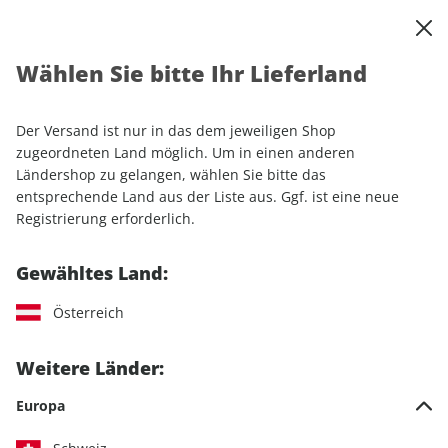
0
Warenkorb
Shop durchsuchen
MENÜ
Wählen Sie bitte Ihr Lieferland
Startseite
Einzelhefte
Automobile
MOTORSPORT aktuell ePaper 29/2022
Der Versand ist nur in das dem jeweiligen Shop
zugeordneten Land möglich. Um in einen anderen
LESEPROBE
Ländershop zu gelangen, wählen Sie bitte das
entsprechende Land aus der Liste aus. Ggf. ist eine neue
Registrierung erforderlich.
Gewähltes Land:
Österreich
Weitere Länder:
Europa