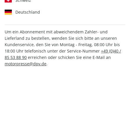
Schweiz
Deutschland
Um ein Abonnement mit abweichendem Zahler- und
Lieferland zu bestellen, wenden Sie sich bitte an unseren
MOTORSPORT aktuell ePaper
Kundenservice, den Sie von Montag - Freitag, 08:00 Uhr bis
29/2022
18:00 Uhr telefonisch unter der Service-Nummer
+49 (0)40 /
85 53 88 90
erreichen oder schicken Sie eine E-Mail an
motorpresse@dpv.de
.
Direkt verfügbar
1,99 €
inkl. MwSt.
Zur Kasse