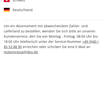
Schweiz
Deutschland
Um ein Abonnement mit abweichendem Zahler- und
Lieferland zu bestellen, wenden Sie sich bitte an unseren
MOTORSPORT aktuell ePaper
Kundenservice, den Sie von Montag - Freitag, 08:00 Uhr bis
26/2025
18:00 Uhr telefonisch unter der Service-Nummer
+49 (0)40 /
85 53 88 90
erreichen oder schicken Sie eine E-Mail an
motorpresse@dpv.de
.
Direkt verfügbar
1,99 €
inkl. MwSt.
Zur Kasse