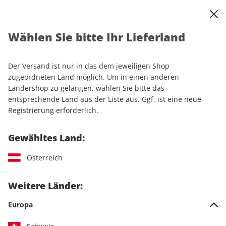
0
Warenkorb
Shop durchsuchen
MENÜ
Wählen Sie bitte Ihr Lieferland
Startseite
Einzelhefte
Automobile
MOTORSPORT aktuell ePaper 26/2025
Der Versand ist nur in das dem jeweiligen Shop
zugeordneten Land möglich. Um in einen anderen
LESEPROBE
Ländershop zu gelangen, wählen Sie bitte das
entsprechende Land aus der Liste aus. Ggf. ist eine neue
Registrierung erforderlich.
Gewähltes Land:
Österreich
Weitere Länder:
Europa