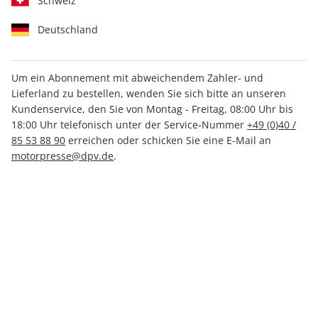
Schweiz
Deutschland
Um ein Abonnement mit abweichendem Zahler- und
Lieferland zu bestellen, wenden Sie sich bitte an unseren
MOTORSPORT aktuell ePaper
Kundenservice, den Sie von Montag - Freitag, 08:00 Uhr bis
22/2025
18:00 Uhr telefonisch unter der Service-Nummer
+49 (0)40 /
85 53 88 90
erreichen oder schicken Sie eine E-Mail an
motorpresse@dpv.de
.
Direkt verfügbar
1,99 €
inkl. MwSt.
Zur Kasse