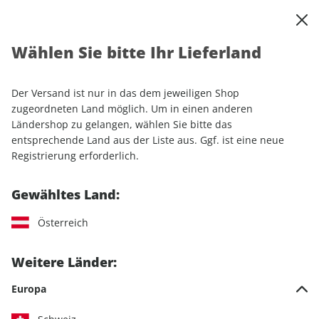
0
Warenkorb
Shop durchsuchen
MENÜ
Wählen Sie bitte Ihr Lieferland
Startseite
Einzelhefte
Automobile
MOTORSPORT aktuell ePaper 22/2025
Der Versand ist nur in das dem jeweiligen Shop
zugeordneten Land möglich. Um in einen anderen
LESEPROBE
Ländershop zu gelangen, wählen Sie bitte das
entsprechende Land aus der Liste aus. Ggf. ist eine neue
Registrierung erforderlich.
Gewähltes Land:
Österreich
Weitere Länder:
Europa