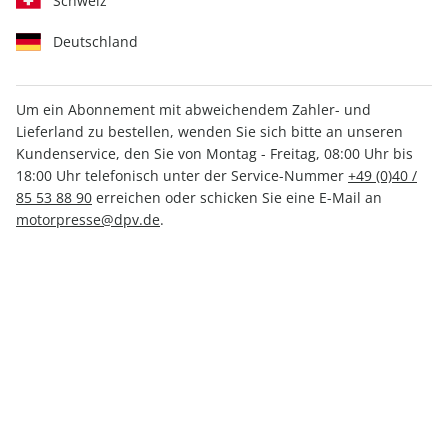
Schweiz
Deutschland
Um ein Abonnement mit abweichendem Zahler- und
Lieferland zu bestellen, wenden Sie sich bitte an unseren
MOTORSPORT aktuell ePaper
Kundenservice, den Sie von Montag - Freitag, 08:00 Uhr bis
20/2024
18:00 Uhr telefonisch unter der Service-Nummer
+49 (0)40 /
85 53 88 90
erreichen oder schicken Sie eine E-Mail an
motorpresse@dpv.de
.
Direkt verfügbar
1,99 €
inkl. MwSt.
Zur Kasse