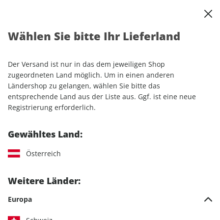
0
Warenkorb
Shop durchsuchen
MENÜ
Wählen Sie bitte Ihr Lieferland
Startseite
Einzelhefte
Automobile
MOTORSPORT aktuell ePaper 20/2024
Der Versand ist nur in das dem jeweiligen Shop
zugeordneten Land möglich. Um in einen anderen
LESEPROBE
Ländershop zu gelangen, wählen Sie bitte das
entsprechende Land aus der Liste aus. Ggf. ist eine neue
Registrierung erforderlich.
Gewähltes Land:
Österreich
Weitere Länder:
Europa