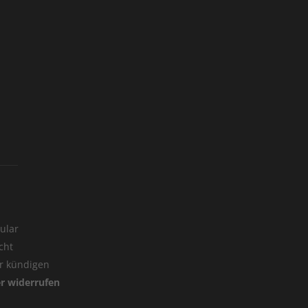
ular
cht
er kündigen
er widerrufen