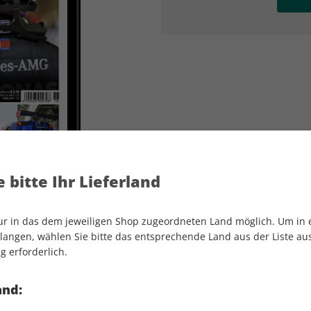
AD
AD
 bitte Ihr Lieferland
nur in das dem jeweiligen Shop zugeordneten Land möglich. Um in
angen, wählen Sie bitte das entsprechende Land aus der Liste aus.
g erforderlich.
MOTORSPORT aktuell ePaper 18/2021
and: