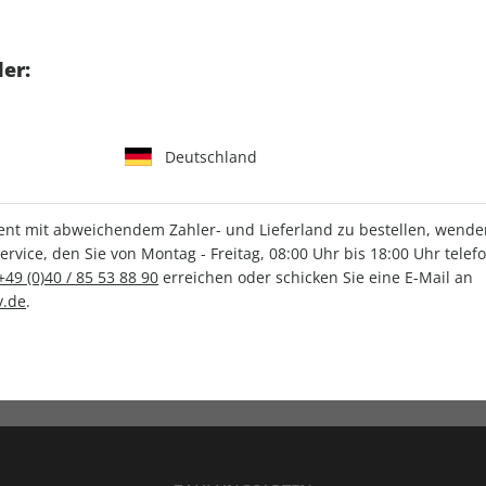
tgart GmbH & Co. KG
er:
Deutschland
IHRE ABO-VORTEILE
t mit abweichendem Zahler- und Lieferland zu bestellen, wenden 
vice, den Sie von Montag - Freitag, 08:00 Uhr bis 18:00 Uhr telef
+49 (0)40 / 85 53 88 90
erreichen oder schicken Sie eine E-Mail an
.de
.
Versandkostenfrei
Wunschprämie
en
Lieferung frei Haus
Geschenk inklusive