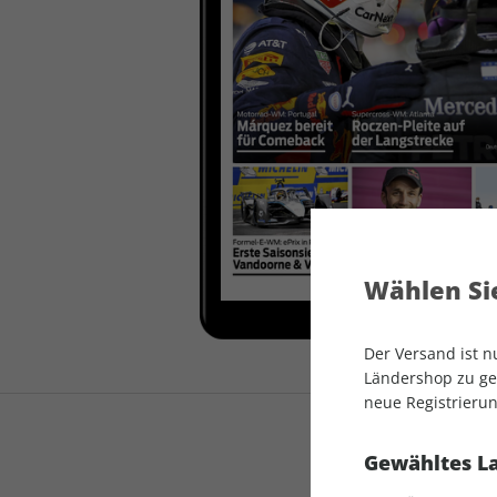
auto motor und sport
auto motor und sport
EDITION
autokauf
auto motor und sport
autokauf
Wählen Sie
Der Versand ist 
Ländershop zu gel
neue Registrierun
Gewähltes L