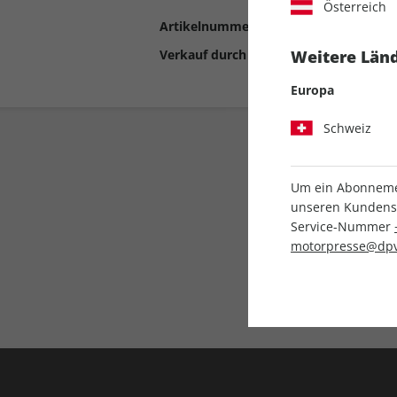
Österreich
Artikelnummer
2190491
Verkauf durch
Motor Presse Stut
Weitere Länd
Europa
Schweiz
Um ein Abonnemen
unseren Kundenser
Service-Nummer
motorpresse@dpv
Liefergarantie
Keine Ausgabe verpass