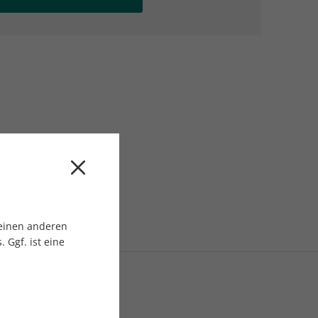
AC Reisemagazin
AC Reisemagazin
 einen anderen
 Ggf. ist eine