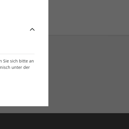
Sie sich bitte an
onisch unter der
E-Paper Ausgaben
Als App oder E-Paper
verfügbar