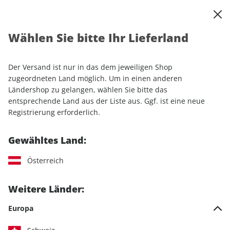
0
Warenkorb
Shop durchsuchen
MENÜ
Wählen Sie bitte Ihr Lieferland
Startseite
Einzelhefte
Automobile
MOTORSPORT aktuell ePaper 13/2023
Der Versand ist nur in das dem jeweiligen Shop
zugeordneten Land möglich. Um in einen anderen
LESEPROBE
Ländershop zu gelangen, wählen Sie bitte das
entsprechende Land aus der Liste aus. Ggf. ist eine neue
Registrierung erforderlich.
Gewähltes Land:
Österreich
Weitere Länder:
Europa