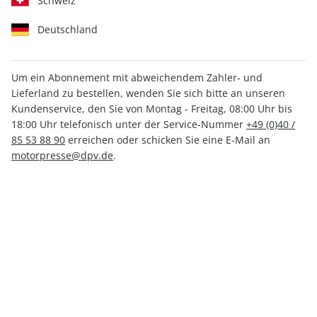
Schweiz
Deutschland
Um ein Abonnement mit abweichendem Zahler- und
Lieferland zu bestellen, wenden Sie sich bitte an unseren
MOTORSPORT aktuell ePaper
Kundenservice, den Sie von Montag - Freitag, 08:00 Uhr bis
13/2023
18:00 Uhr telefonisch unter der Service-Nummer
+49 (0)40 /
85 53 88 90
erreichen oder schicken Sie eine E-Mail an
motorpresse@dpv.de
.
Direkt verfügbar
1,99 €
inkl. MwSt.
Zur Kasse