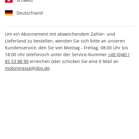
Schweiz
Deutschland
Um ein Abonnement mit abweichendem Zahler- und
Lieferland zu bestellen, wenden Sie sich bitte an unseren
MOTORSPORT aktuell ePaper
Kundenservice, den Sie von Montag - Freitag, 08:00 Uhr bis
11/2024
18:00 Uhr telefonisch unter der Service-Nummer
+49 (0)40 /
85 53 88 90
erreichen oder schicken Sie eine E-Mail an
motorpresse@dpv.de
.
Direkt verfügbar
1,99 €
inkl. MwSt.
Zur Kasse