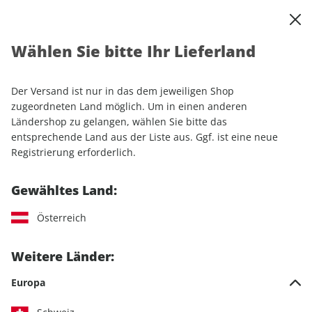
0
Warenkorb
Shop durchsuchen
MENÜ
Wählen Sie bitte Ihr Lieferland
Startseite
Einzelhefte
Automobile
MOTORSPORT aktuell ePaper 11/2024
Der Versand ist nur in das dem jeweiligen Shop
zugeordneten Land möglich. Um in einen anderen
LESEPROBE
Ländershop zu gelangen, wählen Sie bitte das
entsprechende Land aus der Liste aus. Ggf. ist eine neue
Registrierung erforderlich.
Gewähltes Land:
Österreich
Weitere Länder:
Europa