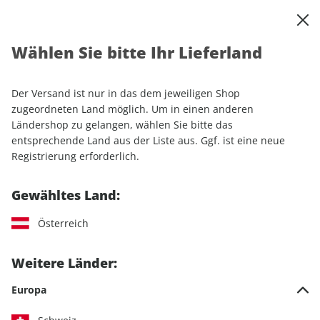
0
Warenkorb
Shop durchsuchen
MENÜ
Wählen Sie bitte Ihr Lieferland
Startseite
Einzelhefte
Automobile
MOTORSPORT aktuell ePaper 10/2024
Der Versand ist nur in das dem jeweiligen Shop
zugeordneten Land möglich. Um in einen anderen
LESEPROBE
Ländershop zu gelangen, wählen Sie bitte das
entsprechende Land aus der Liste aus. Ggf. ist eine neue
Registrierung erforderlich.
Gewähltes Land:
Österreich
Weitere Länder:
Europa