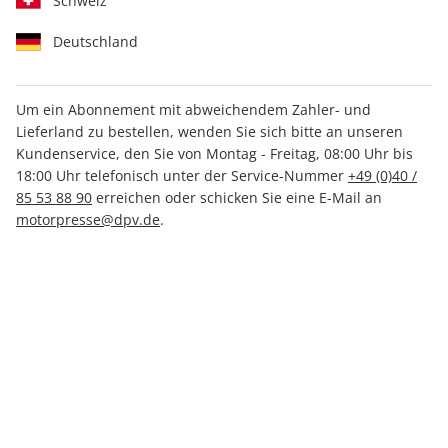
Schweiz
Deutschland
Um ein Abonnement mit abweichendem Zahler- und
Lieferland zu bestellen, wenden Sie sich bitte an unseren
MOTORSPORT aktuell ePaper
Kundenservice, den Sie von Montag - Freitag, 08:00 Uhr bis
10/2024
18:00 Uhr telefonisch unter der Service-Nummer
+49 (0)40 /
85 53 88 90
erreichen oder schicken Sie eine E-Mail an
motorpresse@dpv.de
.
Direkt verfügbar
1,99 €
inkl. MwSt.
Zur Kasse