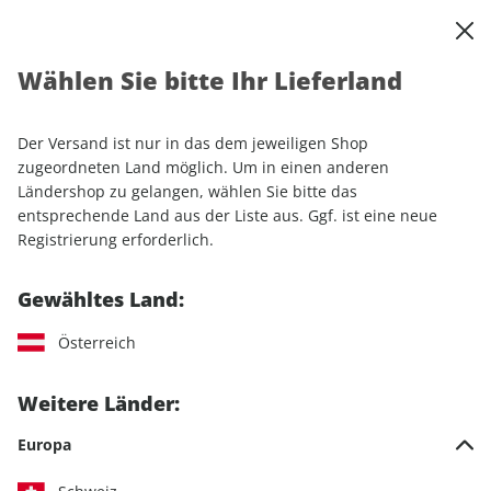
0
Warenkorb
Shop durchsuchen
MENÜ
Wählen Sie bitte Ihr Lieferland
Startseite
Einzelhefte
Automobile
MOTORSPORT aktuell ePaper 07/2021
Der Versand ist nur in das dem jeweiligen Shop
zugeordneten Land möglich. Um in einen anderen
LESEPROBE
Ländershop zu gelangen, wählen Sie bitte das
entsprechende Land aus der Liste aus. Ggf. ist eine neue
Registrierung erforderlich.
Gewähltes Land:
Österreich
Weitere Länder:
Europa