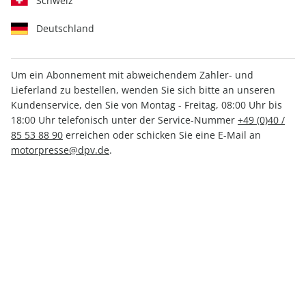
Schweiz
Deutschland
Um ein Abonnement mit abweichendem Zahler- und
Lieferland zu bestellen, wenden Sie sich bitte an unseren
MOTORSPORT aktuell ePaper
Kundenservice, den Sie von Montag - Freitag, 08:00 Uhr bis
07/2021
18:00 Uhr telefonisch unter der Service-Nummer
+49 (0)40 /
85 53 88 90
erreichen oder schicken Sie eine E-Mail an
motorpresse@dpv.de
.
Direkt verfügbar
1,99 €
inkl. MwSt.
Zur Kasse