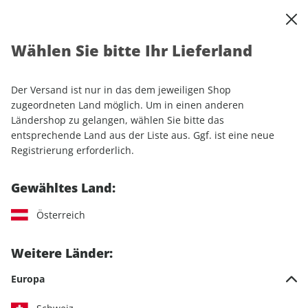
0
Warenkorb
Shop durchsuchen
MENÜ
Wählen Sie bitte Ihr Lieferland
Startseite
Einzelhefte
Automobile
MOTORSPORT aktuell ePaper 05/2023
Der Versand ist nur in das dem jeweiligen Shop
zugeordneten Land möglich. Um in einen anderen
LESEPROBE
Ländershop zu gelangen, wählen Sie bitte das
entsprechende Land aus der Liste aus. Ggf. ist eine neue
Registrierung erforderlich.
Gewähltes Land:
Österreich
Weitere Länder:
Europa