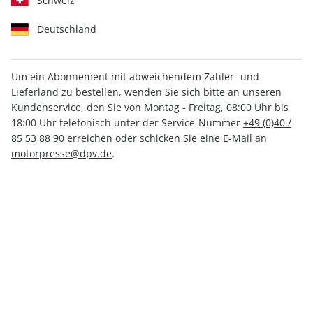
Schweiz
Deutschland
Um ein Abonnement mit abweichendem Zahler- und
Lieferland zu bestellen, wenden Sie sich bitte an unseren
MOTORSPORT aktuell ePaper
Kundenservice, den Sie von Montag - Freitag, 08:00 Uhr bis
05/2023
18:00 Uhr telefonisch unter der Service-Nummer
+49 (0)40 /
85 53 88 90
erreichen oder schicken Sie eine E-Mail an
motorpresse@dpv.de
.
Direkt verfügbar
1,99 €
inkl. MwSt.
Zur Kasse