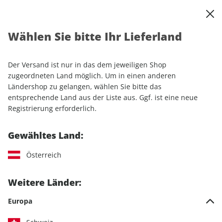
0
Warenkorb
Shop durchsuchen
MENÜ
Wählen Sie bitte Ihr Lieferland
Startseite
Einzelhefte
Automobile
MOTORSPORT aktuell
MOTORSPORT aktuell ePaper 24/2026
Der Versand ist nur in das dem jeweiligen Shop
zugeordneten Land möglich. Um in einen anderen
LESEPROBE
Ländershop zu gelangen, wählen Sie bitte das
entsprechende Land aus der Liste aus. Ggf. ist eine neue
Registrierung erforderlich.
Gewähltes Land:
Österreich
Weitere Länder:
Europa