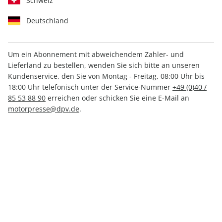
Schweiz
Deutschland
Um ein Abonnement mit abweichendem Zahler- und
Lieferland zu bestellen, wenden Sie sich bitte an unseren
MOTORSPORT aktuell ePaper
Kundenservice, den Sie von Montag - Freitag, 08:00 Uhr bis
24/2026
18:00 Uhr telefonisch unter der Service-Nummer
+49 (0)40 /
85 53 88 90
erreichen oder schicken Sie eine E-Mail an
motorpresse@dpv.de
.
Direkt verfügbar
1,99 €
inkl. MwSt.
Zur Kasse