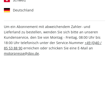
Schweiz
Deutschland
Um ein Abonnement mit abweichendem Zahler- und
Lieferland zu bestellen, wenden Sie sich bitte an unseren
Kundenservice, den Sie von Montag - Freitag, 08:00 Uhr bis
MOTORSPORT aktuell 32/2025
18:00 Uhr telefonisch unter der Service-Nummer
+49 (0)40 /
85 53 88 90
erreichen oder schicken Sie eine E-Mail an
Verfügbar - Nur solange der Vorrat reicht
motorpresse@dpv.de
.
Anzahl
3,50 €
inkl. MwSt., zzgl.
Versand
In den Warenkorb