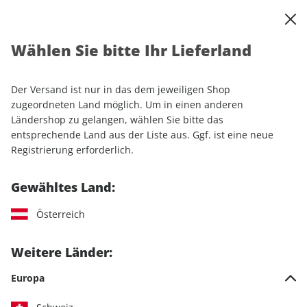
0
Warenkorb
Shop durchsuchen
MENÜ
Wählen Sie bitte Ihr Lieferland
Startseite
Einzelhefte
Automobile
MOTORSPORT aktuell 32/2025
Der Versand ist nur in das dem jeweiligen Shop
zugeordneten Land möglich. Um in einen anderen
LESEPROBE
Ländershop zu gelangen, wählen Sie bitte das
entsprechende Land aus der Liste aus. Ggf. ist eine neue
Registrierung erforderlich.
Gewähltes Land:
Österreich
Weitere Länder:
Europa