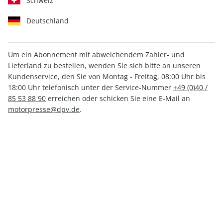
Schweiz
Deutschland
Um ein Abonnement mit abweichendem Zahler- und
Lieferland zu bestellen, wenden Sie sich bitte an unseren
Kundenservice, den Sie von Montag - Freitag, 08:00 Uhr bis
MOTORSPORT aktuell 21/2025
18:00 Uhr telefonisch unter der Service-Nummer
+49 (0)40 /
85 53 88 90
erreichen oder schicken Sie eine E-Mail an
Verfügbar - Nur solange der Vorrat reicht
motorpresse@dpv.de
.
Anzahl
3,50 €
inkl. MwSt., zzgl.
Versand
In den Warenkorb