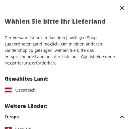
0
Warenkorb
Shop durchsuchen
MENÜ
Wählen Sie bitte Ihr Lieferland
Startseite
Einzelhefte
Automobile
MOTORSPORT aktuell 21/2025
Der Versand ist nur in das dem jeweiligen Shop
zugeordneten Land möglich. Um in einen anderen
LESEPROBE
Ländershop zu gelangen, wählen Sie bitte das
entsprechende Land aus der Liste aus. Ggf. ist eine neue
Registrierung erforderlich.
Gewähltes Land:
Österreich
Weitere Länder:
Europa