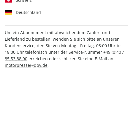
Schweiz
Deutschland
Um ein Abonnement mit abweichendem Zahler- und
Lieferland zu bestellen, wenden Sie sich bitte an unseren
Kundenservice, den Sie von Montag - Freitag, 08:00 Uhr bis
MOTORSPORT aktuell 12/2026
18:00 Uhr telefonisch unter der Service-Nummer
+49 (0)40 /
85 53 88 90
erreichen oder schicken Sie eine E-Mail an
Verfügbar - Nur solange der Vorrat reicht
motorpresse@dpv.de
.
Anzahl
3,50 €
inkl. MwSt., zzgl.
Versand
In den Warenkorb