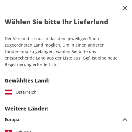
0
Warenkorb
Shop durchsuchen
MENÜ
Wählen Sie bitte Ihr Lieferland
Startseite
Einzelhefte
Automobile
MOTORSPORT aktuell 12/2026
Der Versand ist nur in das dem jeweiligen Shop
zugeordneten Land möglich. Um in einen anderen
LESEPROBE
Ländershop zu gelangen, wählen Sie bitte das
entsprechende Land aus der Liste aus. Ggf. ist eine neue
Registrierung erforderlich.
Gewähltes Land:
Österreich
Weitere Länder:
Europa