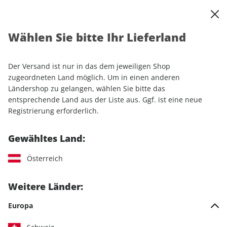
0
Warenkorb
Shop durchsuchen
MENÜ
Wählen Sie bitte Ihr Lieferland
Startseite
Einzelhefte
Automobile
MOTORSPORT aktuell 11/2026
Der Versand ist nur in das dem jeweiligen Shop
zugeordneten Land möglich. Um in einen anderen
LESEPROBE
Ländershop zu gelangen, wählen Sie bitte das
entsprechende Land aus der Liste aus. Ggf. ist eine neue
Registrierung erforderlich.
Gewähltes Land:
Österreich
Weitere Länder:
Europa