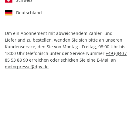
Schweiz
Deutschland
Um ein Abonnement mit abweichendem Zahler- und
Lieferland zu bestellen, wenden Sie sich bitte an unseren
Kundenservice, den Sie von Montag - Freitag, 08:00 Uhr bis
MOTORSPORT aktuell 11/2026
18:00 Uhr telefonisch unter der Service-Nummer
+49 (0)40 /
85 53 88 90
erreichen oder schicken Sie eine E-Mail an
Verfügbar - Nur solange der Vorrat reicht
motorpresse@dpv.de
.
Anzahl
3,50 €
inkl. MwSt., zzgl.
Versand
In den Warenkorb