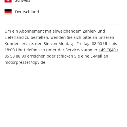
Schweiz
Deutschland
Um ein Abonnement mit abweichendem Zahler- und
Lieferland zu bestellen, wenden Sie sich bitte an unseren
Motor Klassik ePaper 10/2023
Kundenservice, den Sie von Montag - Freitag, 08:00 Uhr bis
18:00 Uhr telefonisch unter der Service-Nummer
+49 (0)40 /
Direkt verfügbar
85 53 88 90
erreichen oder schicken Sie eine E-Mail an
motorpresse@dpv.de
.
3,99 €
inkl. MwSt.
Zur Kasse