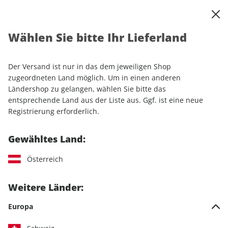
0
Warenkorb
Shop durchsuchen
MENÜ
Wählen Sie bitte Ihr Lieferland
Startseite
Einzelhefte
Automobile
Motor Klassik
Motor Klassik ePaper 10/2023
Der Versand ist nur in das dem jeweiligen Shop
zugeordneten Land möglich. Um in einen anderen
LESEPROBE
Ländershop zu gelangen, wählen Sie bitte das
entsprechende Land aus der Liste aus. Ggf. ist eine neue
Registrierung erforderlich.
Gewähltes Land:
Österreich
Weitere Länder:
Europa