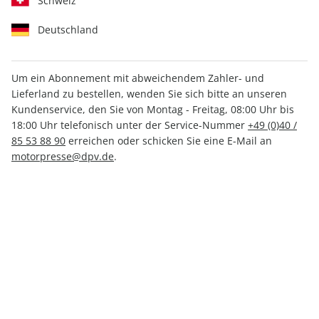
Schweiz
Deutschland
Um ein Abonnement mit abweichendem Zahler- und
Lieferland zu bestellen, wenden Sie sich bitte an unseren
Motor Klassik ePaper 08/2022
Kundenservice, den Sie von Montag - Freitag, 08:00 Uhr bis
18:00 Uhr telefonisch unter der Service-Nummer
+49 (0)40 /
Direkt verfügbar
85 53 88 90
erreichen oder schicken Sie eine E-Mail an
motorpresse@dpv.de
.
3,99 €
inkl. MwSt.
Zur Kasse