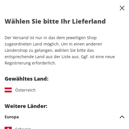
0
Warenkorb
Shop durchsuchen
MENÜ
Wählen Sie bitte Ihr Lieferland
Startseite
Einzelhefte
Automobile
Motor Klassik
Motor Klassik ePaper 08/2022
Der Versand ist nur in das dem jeweiligen Shop
zugeordneten Land möglich. Um in einen anderen
LESEPROBE
Ländershop zu gelangen, wählen Sie bitte das
entsprechende Land aus der Liste aus. Ggf. ist eine neue
Registrierung erforderlich.
Gewähltes Land:
Österreich
Weitere Länder:
Europa