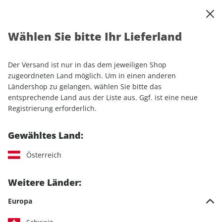
0
Warenkorb
Shop durchsuchen
MENÜ
Wählen Sie bitte Ihr Lieferland
Startseite
Einzelhefte
Automobile
Motor Klassik
Motor Klassik ePaper 05/2022
Der Versand ist nur in das dem jeweiligen Shop
zugeordneten Land möglich. Um in einen anderen
LESEPROBE
Ländershop zu gelangen, wählen Sie bitte das
entsprechende Land aus der Liste aus. Ggf. ist eine neue
Registrierung erforderlich.
Gewähltes Land:
Österreich
Weitere Länder:
Europa