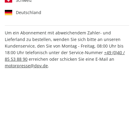
Schweiz
Deutschland
Um ein Abonnement mit abweichendem Zahler- und
Lieferland zu bestellen, wenden Sie sich bitte an unseren
Motor Klassik ePaper 05/2022
Kundenservice, den Sie von Montag - Freitag, 08:00 Uhr bis
18:00 Uhr telefonisch unter der Service-Nummer
+49 (0)40 /
Direkt verfügbar
85 53 88 90
erreichen oder schicken Sie eine E-Mail an
motorpresse@dpv.de
.
3,99 €
inkl. MwSt.
Zur Kasse