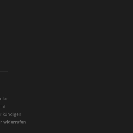
ular
cht
er kündigen
er widerrufen