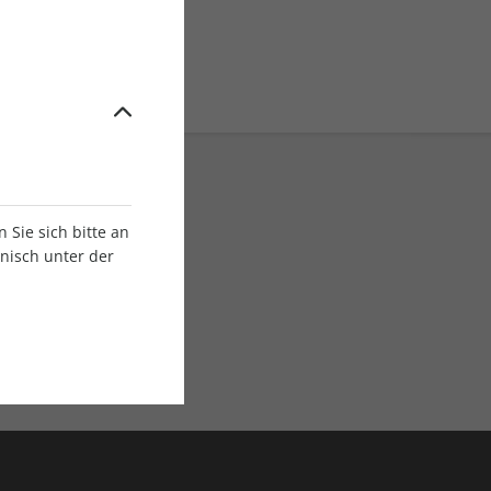
Sie sich bitte an
onisch unter der
E-Paper Ausgaben
Als App oder E-Paper
verfügbar