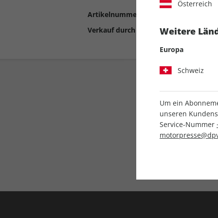
Österreich
Artikelnummer
2190974
Verkauf durch
Motor Presse Stut
Weitere Länd
Europa
Schweiz
Um ein Abonnemen
unseren Kundenser
Service-Nummer
motorpresse@dpv
Liefergarantie
Keine Ausgabe verpass