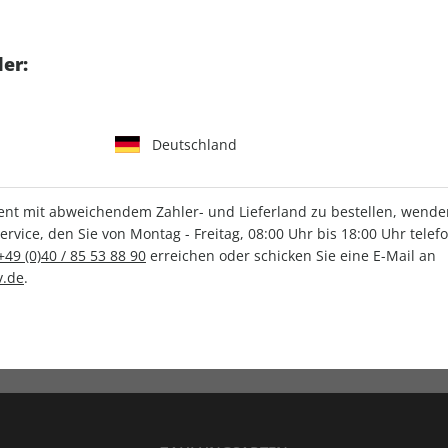
tgart GmbH & Co. KG
er:
Deutschland
IHRE ABO-VORTEILE
t mit abweichendem Zahler- und Lieferland zu bestellen, wenden 
vice, den Sie von Montag - Freitag, 08:00 Uhr bis 18:00 Uhr telef
+49 (0)40 / 85 53 88 90
erreichen oder schicken Sie eine E-Mail an
.de
.
Versandkostenfrei
Wunschprämie
en
Lieferung frei Haus
Geschenk inklusive