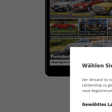
auto motor und sport
auto motor und sport
EDITION
autokauf
auto motor und sport
autokauf
Wählen Sie
Der Versand ist 
Ländershop zu gel
neue Registrierun
Gewähltes L