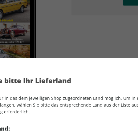
AD
AD
 bitte Ihr Lieferland
nur in das dem jeweiligen Shop zugeordneten Land möglich. Um in
angen, wählen Sie bitte das entsprechende Land aus der Liste aus.
g erforderlich.
Motor Klassik ePaper 02/2024
and: