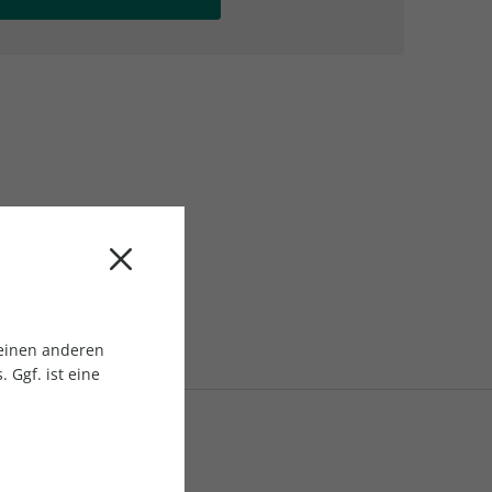
AC Reisemagazin
AC Reisemagazin
 einen anderen
 Ggf. ist eine