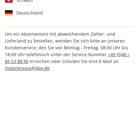
Schweiz
Deutschland
Um ein Abonnement mit abweichendem Zahler- und
Lieferland zu bestellen, wenden Sie sich bitte an unseren
Motor Klassik ePaper 02/2023
Kundenservice, den Sie von Montag - Freitag, 08:00 Uhr bis
18:00 Uhr telefonisch unter der Service-Nummer
+49 (0)40 /
Direkt verfügbar
85 53 88 90
erreichen oder schicken Sie eine E-Mail an
motorpresse@dpv.de
.
3,99 €
inkl. MwSt.
Zur Kasse