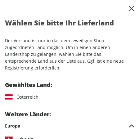
0
Warenkorb
Shop durchsuchen
MENÜ
Wählen Sie bitte Ihr Lieferland
Startseite
Einzelhefte
Automobile
Motor Klassik
Motor Klassik ePaper 02/2023
Der Versand ist nur in das dem jeweiligen Shop
zugeordneten Land möglich. Um in einen anderen
LESEPROBE
Ländershop zu gelangen, wählen Sie bitte das
entsprechende Land aus der Liste aus. Ggf. ist eine neue
Registrierung erforderlich.
Gewähltes Land:
Österreich
Weitere Länder:
Europa