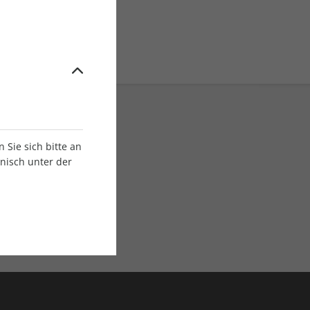
Sie sich bitte an
onisch unter der
E-Paper Ausgaben
Als App oder E-Paper
verfügbar