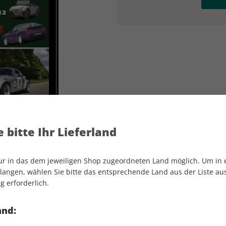
AD
AD
 bitte Ihr Lieferland
nur in das dem jeweiligen Shop zugeordneten Land möglich. Um in
angen, wählen Sie bitte das entsprechende Land aus der Liste aus.
g erforderlich.
Motor Klassik ePaper 01/2022
and: