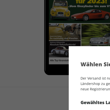
auto motor und sport
auto motor und sport
EDITION
autokauf
auto motor und sport
autokauf
Wählen Sie
Der Versand ist 
Ländershop zu gel
neue Registrierun
Gewähltes L