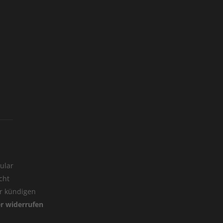
ular
cht
er kündigen
er widerrufen