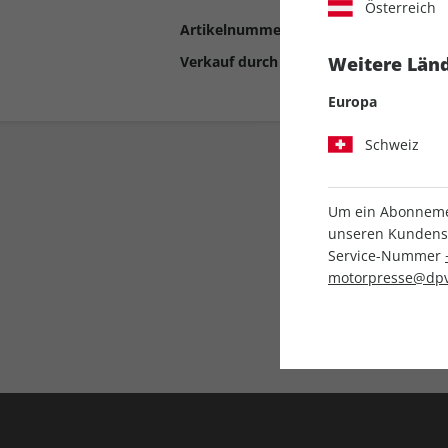
Österreich
Artikelnummer
2190949
Verkauf durch
Motor Presse Stut
Weitere Länd
Europa
Schweiz
Um ein Abonnemen
unseren Kundenser
Service-Nummer
motorpresse@dpv
Liefergarantie
Keine Ausgabe verpass