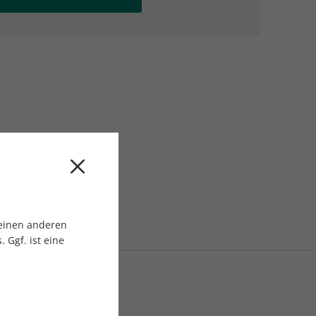
AC Reisemagazin
AC Reisemagazin
 einen anderen
 Ggf. ist eine