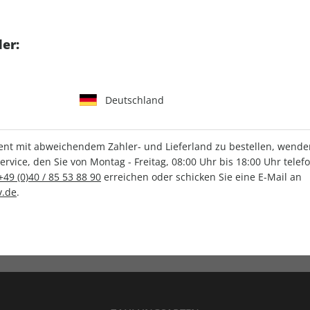
tgart GmbH & Co. KG
er:
Deutschland
IHRE ABO-VORTEILE
t mit abweichendem Zahler- und Lieferland zu bestellen, wenden 
vice, den Sie von Montag - Freitag, 08:00 Uhr bis 18:00 Uhr telef
+49 (0)40 / 85 53 88 90
erreichen oder schicken Sie eine E-Mail an
.de
.
Versandkostenfrei
Wunschprämie
en
Lieferung frei Haus
Geschenk inklusive