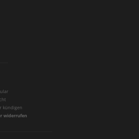
ular
cht
er kündigen
er widerrufen