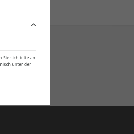
Sie sich bitte an
onisch unter der
E-Paper Ausgaben
Als App oder E-Paper
verfügbar