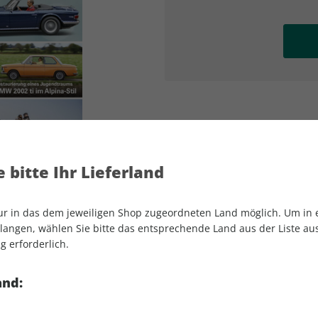
AD
AD
 bitte Ihr Lieferland
nur in das dem jeweiligen Shop zugeordneten Land möglich. Um in
angen, wählen Sie bitte das entsprechende Land aus der Liste aus.
g erforderlich.
Motor Klassik 05/2025
and: