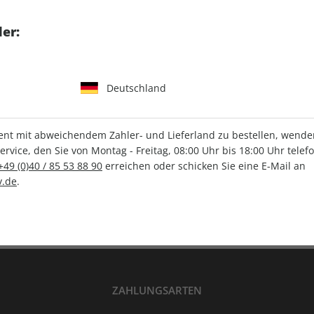
tgart GmbH & Co. KG
er:
Deutschland
IHRE ABO-VORTEILE
t mit abweichendem Zahler- und Lieferland zu bestellen, wenden 
vice, den Sie von Montag - Freitag, 08:00 Uhr bis 18:00 Uhr telef
+49 (0)40 / 85 53 88 90
erreichen oder schicken Sie eine E-Mail an
Versandkostenfrei
Wunschprämie
.de
.
en
Lieferung frei Haus
Geschenk inklusive
ZAHLUNGSARTEN