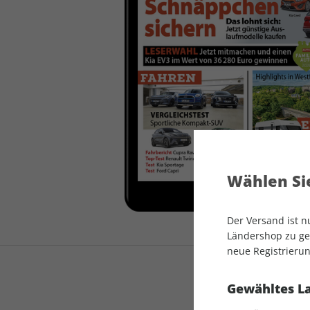
auto motor und sport
auto motor und sport
EDITION
autokauf
auto motor und sport
autokauf
Wählen Sie
Der Versand ist 
Ländershop zu gel
neue Registrierun
Gewähltes L