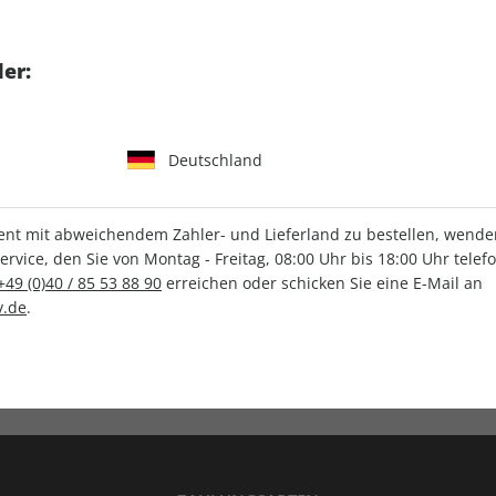
tgart GmbH & Co. KG
er:
Deutschland
IHRE ABO-VORTEILE
t mit abweichendem Zahler- und Lieferland zu bestellen, wenden 
vice, den Sie von Montag - Freitag, 08:00 Uhr bis 18:00 Uhr telef
+49 (0)40 / 85 53 88 90
erreichen oder schicken Sie eine E-Mail an
.de
.
Versandkostenfrei
Wunschprämie
en
Lieferung frei Haus
Geschenk inklusive