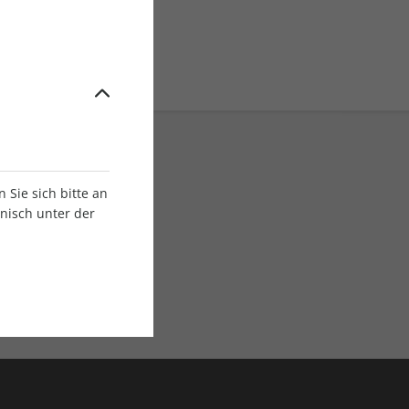
Sie sich bitte an
onisch unter der
E-Paper Ausgaben
Als App oder E-Paper
verfügbar