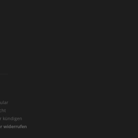
ular
cht
er kündigen
er widerrufen