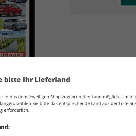
AD
AD
 bitte Ihr Lieferland
nur in das dem jeweiligen Shop zugeordneten Land möglich. Um in
angen, wählen Sie bitte das entsprechende Land aus der Liste aus.
g erforderlich.
AUTO Straßenverkehr ePaper 13/2026
and: