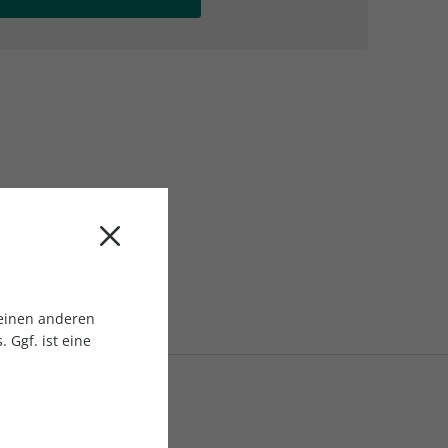
AC Reisemagazin
AC Reisemagazin
 einen anderen
 Ggf. ist eine