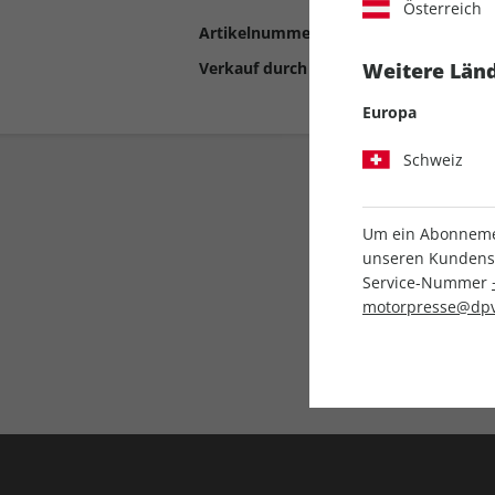
Österreich
Artikelnummer
2199440
Verkauf durch
Motor Presse Stut
Weitere Länd
Europa
Schweiz
Um ein Abonnemen
unseren Kundenser
Service-Nummer
motorpresse@dpv
Liefergarantie
Keine Ausgabe verpass