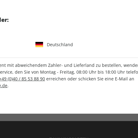
tgart GmbH & Co. KG
er:
Deutschland
IHRE ABO-VORTEILE
t mit abweichendem Zahler- und Lieferland zu bestellen, wenden 
vice, den Sie von Montag - Freitag, 08:00 Uhr bis 18:00 Uhr telef
+49 (0)40 / 85 53 88 90
erreichen oder schicken Sie eine E-Mail an
.de
.
Versandkostenfrei
Wunschprämie
en
Lieferung frei Haus
Geschenk inklusive