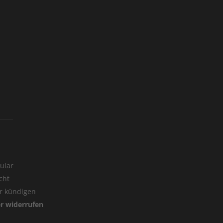
ular
cht
er kündigen
er widerrufen