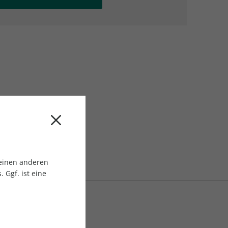
AC Reisemagazin
AC Reisemagazin
 einen anderen
 Ggf. ist eine