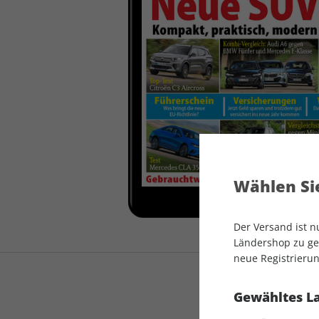
auto motor und sport
auto motor und sport
EDITION
autokauf
auto motor und sport
autokauf
Wählen Sie
Der Versand ist 
Ländershop zu gel
neue Registrierun
Gewähltes L