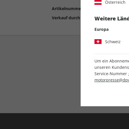
Österreich
Artikelnummer
2190879
Verkauf durch
Motor Presse Stut
Weitere Länd
Europa
Schweiz
Um ein Abonnemen
unseren Kundenser
Service-Nummer
motorpresse@dpv
Liefergarantie
Keine Ausgabe verpass