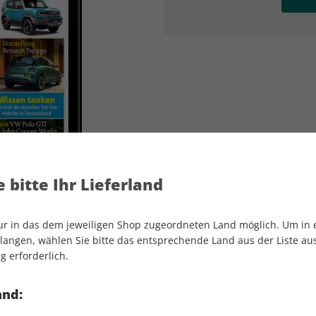
AD
AD
 bitte Ihr Lieferland
nur in das dem jeweiligen Shop zugeordneten Land möglich. Um in
angen, wählen Sie bitte das entsprechende Land aus der Liste aus.
g erforderlich.
AUTO Straßenverkehr ePaper 25/2025
and: