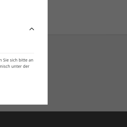
Sie sich bitte an
onisch unter der
E-Paper Ausgaben
Als App oder E-Paper
verfügbar