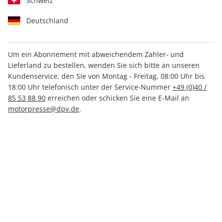
Schweiz
Deutschland
Um ein Abonnement mit abweichendem Zahler- und
Lieferland zu bestellen, wenden Sie sich bitte an unseren
AUTO Straßenverkehr ePaper
Kundenservice, den Sie von Montag - Freitag, 08:00 Uhr bis
24/2023
18:00 Uhr telefonisch unter der Service-Nummer
+49 (0)40 /
85 53 88 90
erreichen oder schicken Sie eine E-Mail an
motorpresse@dpv.de
.
Direkt verfügbar
1,99 €
inkl. MwSt.
Zur Kasse