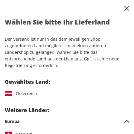
0
Warenkorb
Shop durchsuchen
MENÜ
Wählen Sie bitte Ihr Lieferland
Startseite
Einzelhefte
Automobile
AUTO Straßenverkehr ePaper 24/2023
Der Versand ist nur in das dem jeweiligen Shop
zugeordneten Land möglich. Um in einen anderen
LESEPROBE
Ländershop zu gelangen, wählen Sie bitte das
entsprechende Land aus der Liste aus. Ggf. ist eine neue
Registrierung erforderlich.
Gewähltes Land:
Österreich
Weitere Länder:
Europa