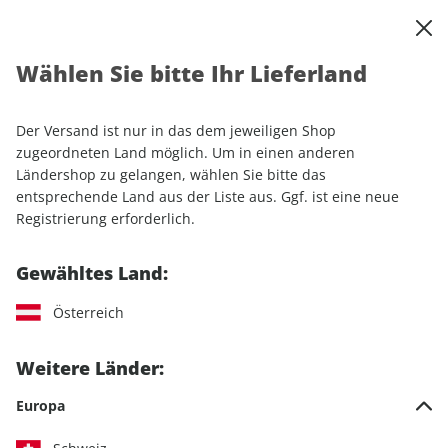
0
Warenkorb
Shop durchsuchen
MENÜ
Wählen Sie bitte Ihr Lieferland
Startseite
Einzelhefte
Automobile
AUTO Straßenverkehr ePaper 21/2024
Der Versand ist nur in das dem jeweiligen Shop
zugeordneten Land möglich. Um in einen anderen
LESEPROBE
Ländershop zu gelangen, wählen Sie bitte das
entsprechende Land aus der Liste aus. Ggf. ist eine neue
Registrierung erforderlich.
Gewähltes Land:
Österreich
Weitere Länder:
Europa