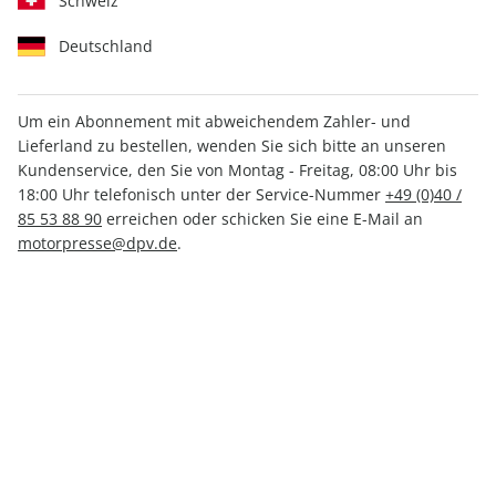
Schweiz
Deutschland
Um ein Abonnement mit abweichendem Zahler- und
Lieferland zu bestellen, wenden Sie sich bitte an unseren
AUTO Straßenverkehr ePaper
Kundenservice, den Sie von Montag - Freitag, 08:00 Uhr bis
21/2024
18:00 Uhr telefonisch unter der Service-Nummer
+49 (0)40 /
85 53 88 90
erreichen oder schicken Sie eine E-Mail an
motorpresse@dpv.de
.
Direkt verfügbar
1,99 €
inkl. MwSt.
Zur Kasse